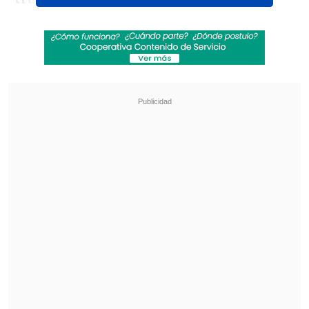
proceso... pero no alcanzó", manifestó
el
lateral zurdo en su cuenta de Instagram.
Revisa también
¿Qué partido será transmitido por TV abierta
en la fecha 18 de la Liga de Primera?
Coquimbo Unido quiere estirar su hegemonía
en el clásico ante La Serena
"Pido disculpas a toda la gente que
confió en nosotros. Sé lo que representa
esta camiseta y lo que significa un
mundial para nuestro país.
No haber
cumplido con las expectativas me duele