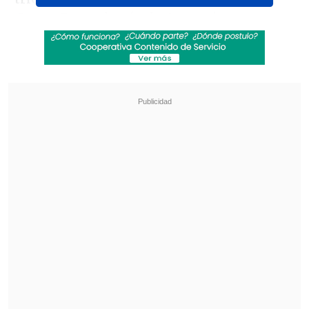
Grupo B por detrás de Argentina.
Revisa también
Coquimbo Unido quiere estirar su hegemonía
en el clásico ante La Serena
Gustavo Huerta: A Cobresal tenemos que
dejarlo en Primera y esa es nuestra gran
bandera
Sigue el resultado
Chile 3-3 Ecuador.
3-4 en los Penales
.
Estadio "Ramón Tahuichi Aguilera",
de Santa Cruz de la Sierra.