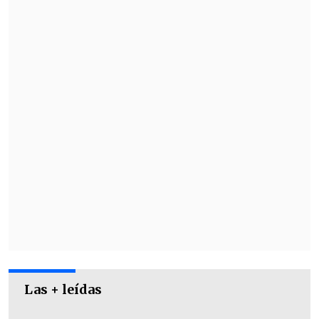
0-1: 10' Edwin Quintero (ECU); 1-1: 33'
Vicente Martínez (CHI); 2-1: 37' Matías
Orellana (CHI); 2-2: 39' Justin Lerma
(ECU); 2-3: 45' Juan Angulo (ECU); 3-3:
80+4' Agustín Silva (CHI)
Las + leídas