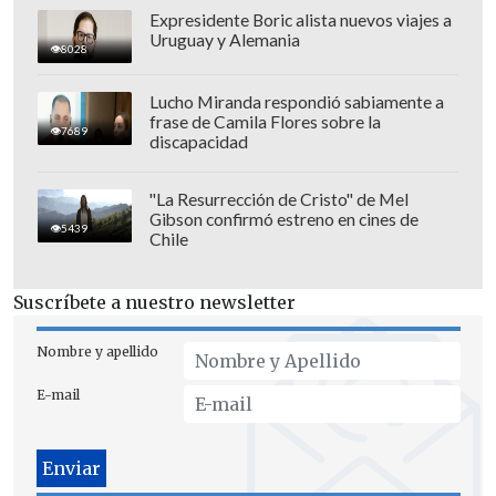
Expresidente Boric alista nuevos viajes a
Uruguay y Alemania
8028
Lucho Miranda respondió sabiamente a
frase de Camila Flores sobre la
7689
El mandamás del ente rector añadió:
discapacidad
"Esperar que
sea lo mejor para Chile
,
que hagamos un buen partido y que los
"La Resurrección de Cristo" de Mel
Gibson confirmó estreno en cines de
chicos
defiendan la camiseta como
5439
Chile
siempre
, es decir, con mucho amor y
pundonor".
Suscríbete a nuestro newsletter
Este
martes a partir de las 16:00 horas
,
Nombre y apellido
La Roja hipotecaría su presencia en el
E-mail
Mundial 2026 con una derrota o un
empate. Incluso, podría quedar
matemáticamente eliminada
si gana y