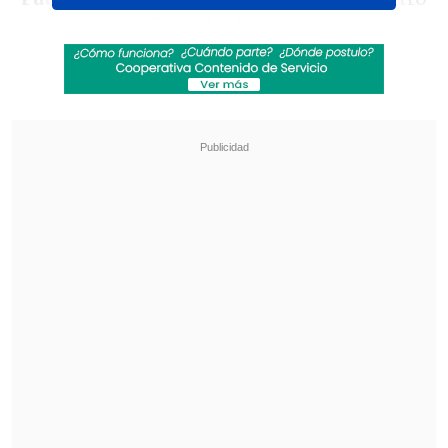
a
TNT Sports
:
"Las decisiones se tienen
que tomar mañana, dependiendo del
resultado".
Revisa también
Manchester City culminó su gira de
pretemporada con victoria sobre Atlético de
Madrid
Futbolista de Lota Schwager recibió pena en
libertad por fatal conducción en estado de
ebriedad