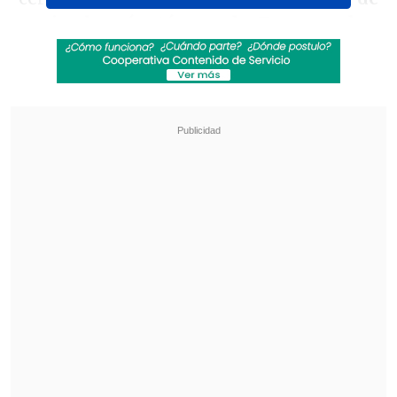
noviembre sí está cerrada. Tenemos dos
amistosos en Rusia, contra la selección
rusa y Chile ", anunció Lozano
durante la
rueda de prensa en la que presentó al
nuevo director general de la FPF, Jean
Ferrari.
Revisa también
¿Qué partido será transmitido por TV abierta
en la fecha 18 de la Liga de Primera?
Coquimbo Unido quiere estirar su hegemonía
en el clásico ante La Serena
Medios peruanos
señalaron
que el