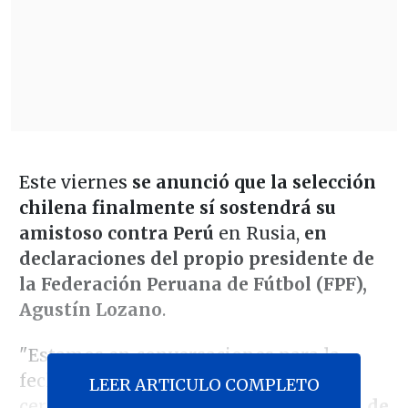
Este viernes
se anunció que la selección
chilena finalmente sí sostendrá su
amistoso contra Perú
en Rusia,
en
declaraciones del propio presidente de
la Federación Peruana de Fútbol (FPF),
Agustín Lozano
.
"Estamos en conversaciones para la
fecha de octubre, todavía no se ha
LEER ARTICULO COMPLETO
cerrado de manera definitiva.
La fecha de