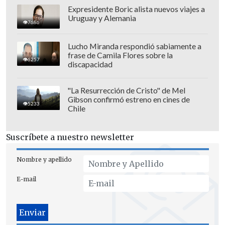
Expresidente Boric alista nuevos viajes a
Uruguay y Alemania
7686
Lucho Miranda respondió sabiamente a
frase de Camila Flores sobre la
6257
discapacidad
Aún resta por conocer el destino del
"La Resurrección de Cristo" de Mel
Gibson confirmó estreno en cines de
partido entre el "Equipo de Todos" y su
5233
Chile
similar del suspendido elenco ruso, a
causa de la guerra con Ucrania.
Suscríbete a nuestro newsletter
Anteriormente, la ANFP descartó otro
polémico duelo presupuestado ante Irán,
Nombre y apellido
el cual recibió pulgar abajo luego de los
E-mail
enfrentamientos de ese país e Israel.