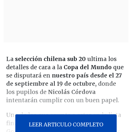
La
selección chilena sub 20
ultima los
detalles de cara a la
Copa del Mundo
que
se disputará en
nuestro país desde el 27
de septiembre al 19 de octubre,
donde
los pupilos de
Nicolás Córdova
intentarán cumplir con un buen papel.
Uno de los que apunta a estar en la lista
final del estratego nacional
Rodrigo
LEER ARTICULO COMPLETO
Godoy,
dialogó con los canales oficiales