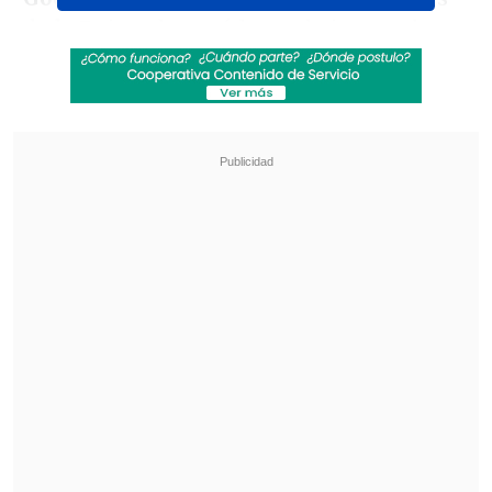
de la Roja y destacó los trabajos que ha
realizado el equipo en
el Monasterio
Celeste, campo de entrenamiento de
O'Higgins
, club que lo formó y donde se
encuentra actualmente.
Revisa también
Maldini: "Guardiola estuvo a punto de aceptar
en la selección italiana"
¿Cuándo y dónde ver la visita de la UC a
Estudiantes en la Copa Libertadores?
"Es muy bonito estar acá
, porque es mi
casa y es súper cómodo todo
. Tiene una