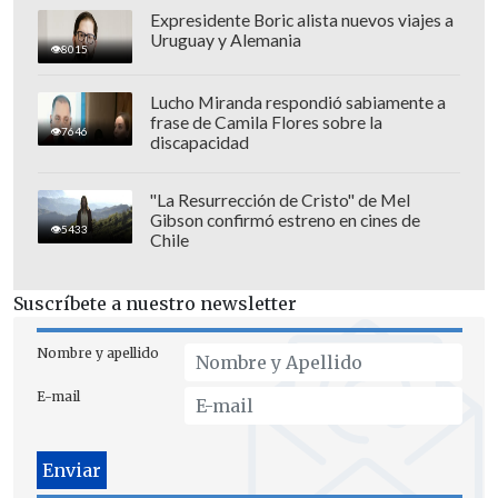
Expresidente Boric alista nuevos viajes a
Uruguay y Alemania
8015
Lucho Miranda respondió sabiamente a
frase de Camila Flores sobre la
7646
discapacidad
"La Resurrección de Cristo" de Mel
Gibson confirmó estreno en cines de
5433
Chile
Por otra parte, el oriundo de Graneros
acentuó que "en los dos años que nos
Suscríbete a nuestro newsletter
hemos estado preparando se ha formado
un grupo súper lindo y cada uno tiene
Nombre y apellido
las metas claras de que tenemos que salir
E-mail
a luchar por cada partido que tenemos,
más con nuestra gente que somos
locales".