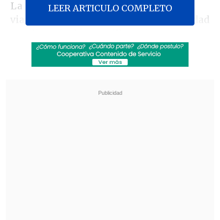
La principal ausencia de la delegación
LEER ARTICULO COMPLETO
viajera fue el ex delantero de Universidad
Católica
Nicolás Castillo
, quien se
encuentra en Europa cerrando su fichaje
en
Benfica de Portugal
y que se
intregrará a la
"Roja"
en el viejo
continente.
Revisa también
Eduard Bello fue anunciado como nuevo
refuerzo en Deportivo Cali
Fiorentina oficializó el préstamo de Franco
Mastantuono
Otros ausentes del viaje de la selección,