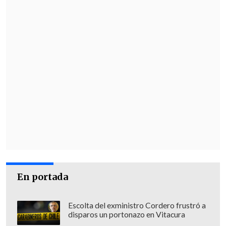
defender la camiseta nacional hasta la
útlima doble fecha de las Clasificatorias,
instancia en la que debe
visitar Brasil el
jueves 4 de septiembre
a las 20:30 horas
y
cerrar de local con Uruguay el lunes 9
de dicho mes.
En portada
Escolta del exministro Cordero frustró a
disparos un portonazo en Vitacura