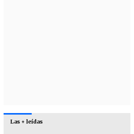
patrón de flechas en degradé
que
recorren el torso y apuntan hacia abajo,
junto a un cuello en "V" blanco con
bordes azules.
Las + leídas