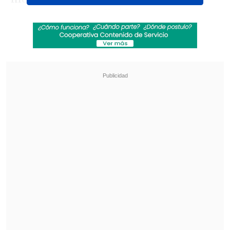
internacional, publicó las primeras
imágenes del modelo que Adidas diseñó
para la Roja,
estimando que podría
debutar en noviembre
.
Revisa también
"Hackeo" a la iluminación del estadio llevó a
suspender partido Montevideo City Torque
vs. Peñarol
La U de Gago quiere mantener su racha
ganadora en el duelo ante Palestino y seguir a
la caza del liderato
La equipación mantiene el característico
color rojo de base, pero incluye un