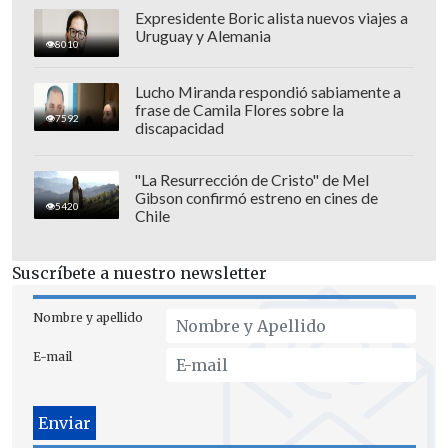
Expresidente Boric alista nuevos viajes a
Uruguay y Alemania
8010
Lucho Miranda respondió sabiamente a
frase de Camila Flores sobre la
7592
discapacidad
"La Resurrección de Cristo" de Mel
Gibson confirmó estreno en cines de
5420
Chile
El escudo de Chile aparece en su lugar
habitual, al lado del nuevo logo de
Suscríbete a nuestro newsletter
Adidas, mientras que en la espalda
se
incorpora un cóndor azul
como
Nombre y apellido
reemplazo a la frase
"Orgullo de ser
E-mail
chileno",
la cual estuvo presente en las
últimas ediciones.