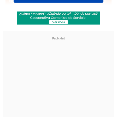
Revisa también
[VIDEO] Balón enviado fuera de la cancha
provocó un choque de tránsito en Uruguay
No pasó inadvertido: Las deficientes
luminarias en el clásico de Coquimbo ante La
Serena
Argentina
5-2
Ecuador,
Finalizado
,
Estadio Profesor "Alberto Suppici", de
Colonia.
Sigue este duelo en el Marcador
Virtual de Cooperativa.cl
1-0: 5' Giovanni Simeone (ARG); 2-0: 21'
Angel Correa (ARG); 2-1: 25' Francisco
Cevallos (ECU); 3-1: 33' Cristian Espinoza
(ARG); 4-1: 39' Facundo Monteseirín