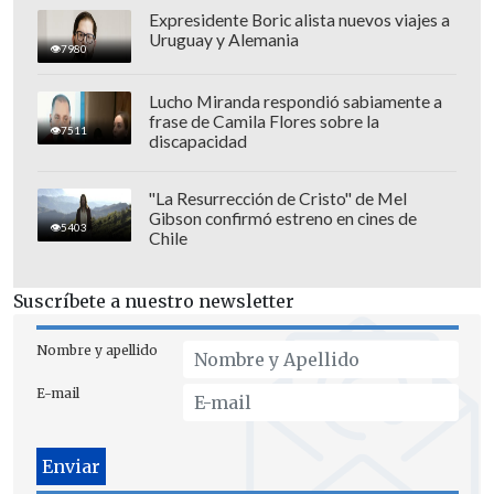
Sigue este duelo en el Marcador Virtual
Expresidente Boric alista nuevos viajes a
de Cooperativa.cl
Uruguay y Alemania
7980
1-0: 3' Gustavo Viera (P); 2-0: 24' Sergio
Lucho Miranda respondió sabiamente a
Díaz (P), 2-1: 38'; Erick Iragua (BOL), 2-2:
frase de Camila Flores sobre la
7511
discapacidad
49'; Alberto Pinto (BOL), 3-2: 55'; Enrique
Araujo (P), 4-2: 91'; Jesús Medina (P)
"La Resurrección de Cristo" de Mel
Gibson confirmó estreno en cines de
5403
Chile
Suscríbete a nuestro newsletter
Nombre y apellido
E-mail