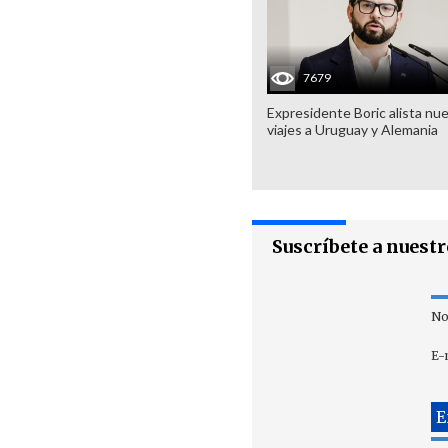
7679
Expresidente Boric alista nu
viajes a Uruguay y Alemania
Suscríbete a nuest
No
E-