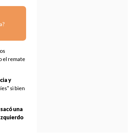
a?
los
ro el remate
cia y
es" si bien
 sacó una
 izquierdo