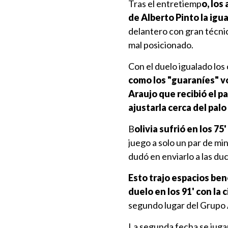
Tras el entretiemp
o, los
de Alberto Pinto la ig
delantero con gran técnic
mal posicionado.
Con el duelo igualado los
como los "guaraníes" vo
Araujo que recibió el p
ajustarla cerca del palo
B
olivia sufrió en los 75
juego a solo un par de mi
dudó en enviarlo a las du
Esto trajo espacios ben
duelo en los 91' con la 
segundo lugar del Grupo 
La segunda fecha se jugar