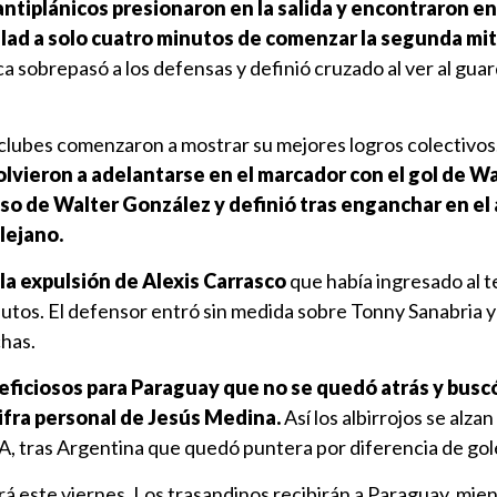
 antiplánicos presionaron en la salida y encontraron en
ualad a solo cuatro minutos de comenzar la segunda mi
a sobrepasó a los defensas y definió cruzado al ver al gu
 clubes comenzaron a mostrar su mejores logros colectivos
lvieron a adelantarse en el marcador con el gol de W
aso de Walter González y definió tras enganchar en el 
 lejano.
' la expulsión de Alexis Carrasco
que había ingresado al 
nutos. El defensor entró sin medida sobre Tonny Sanabria y 
chas.
eficiosos para Paraguay que no se quedó atrás y buscó 
cifra personal de Jesús Medina.
Así los albirrojos se alzan
A, tras Argentina que quedó puntera por diferencia de gol
á este viernes. Los trasandinos recibirán a Paraguay, mie