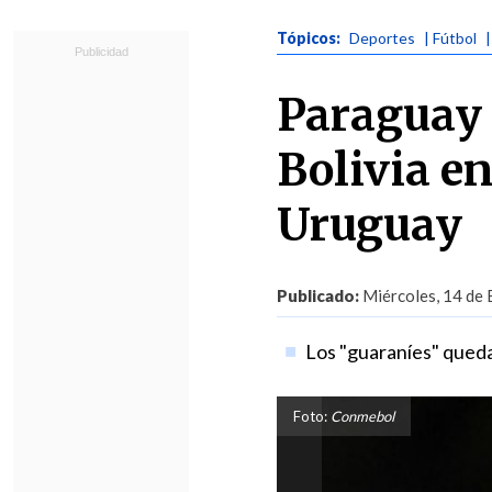
Tópicos:
Deportes
| Fútbol
Paraguay 
Bolivia e
Uruguay
Publicado:
Miércoles, 14 de 
Los "guaraníes" qued
Foto:
Conmebol