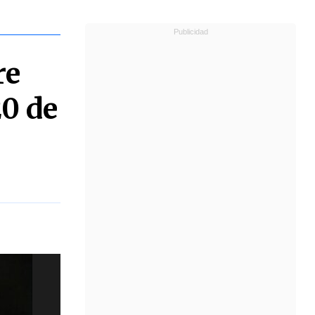
re
20 de