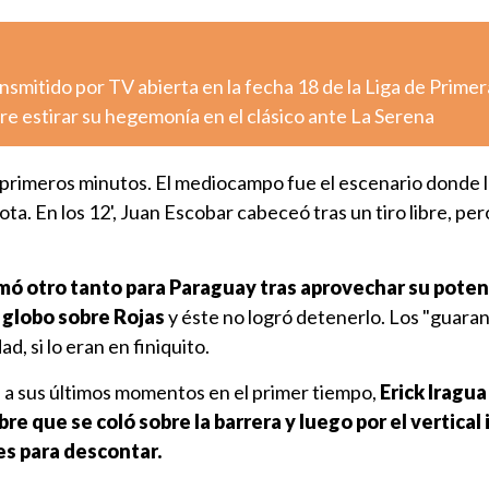
nsmitido por TV abierta en la fecha 18 de la Liga de Primer
e estirar su hegemonía en el clásico ante La Serena
s primeros minutos. El mediocampo fue el escenario donde 
ta. En los 12', Juan Escobar cabeceó tras un tiro libre, pe
umó otro tanto para Paraguay tras aprovechar su poten
 globo sobre Rojas
y éste no logró detenerlo. Los "guaraní
d, si lo eran en finiquito.
a a sus últimos momentos en el primer tiempo,
Erick Iragua
ibre que se coló sobre la barrera y luego por el vertical
s para descontar.