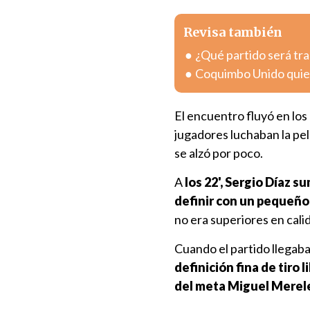
Revisa también
¿Qué partido será tra
Coquimbo Unido quier
El encuentro fluyó en lo
jugadores luchaban la pelo
se alzó por poco.
A
los 22', Sergio Díaz s
definir con un pequeño
no era superiores en calida
Cuando el partido llegab
definición fina de tiro l
del meta Miguel Merele