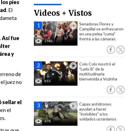
 los pies
tad
. El
Videos + Vistos
ardameta
Senadoras Flores y
Campillai se enfrascaron
en una pelea "cuma"
.
Así fue
frente a las cámaras
2182
alter
área y
Colo Colo mostró el
"Lado B" de la
terreno de
multitudinaria
bienvenida a Vozinha
el juez no
813
sellar el
Capas antidrones
ayudan a hacer
 en el
"invisibles" a los
es.
soldados ucranianos
678
ntras que