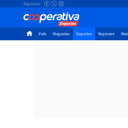
Síguenos:
País
Magazine
Deportes
Regiones
Mu