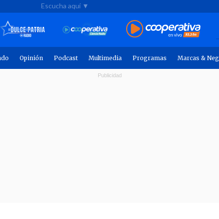
Escucha aquí ▼
ndo
Opinión
Podcast
Multimedia
Programas
Marcas & Neg