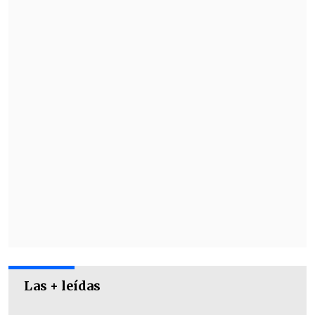
remontada, igualando con un
doblete de
Maher Carriz
o (52' y 66').
Sin embargo, los guaraníes tuvieron la
última palabra y terminaron con el
sueño argentino, con el gol definitivo de
Diego León
(84').
Las + leídas