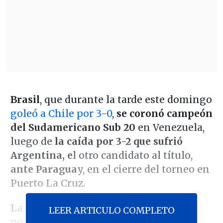
Brasil
, que durante la tarde este domingo
goleó a Chile por 3-0
,
se coronó campeón
del Sudamericano Sub 20
en Venezuela,
luego de
la caída por 3-2 que sufrió
Argentina, e
l otro candidato al título,
ante Paragua
y, en el cierre del torneo en
Puerto La Cruz.
La albiceleste estaba obligada a ganar
LEER ARTICULO COMPLETO
por una gran ventaja a los guaraníes