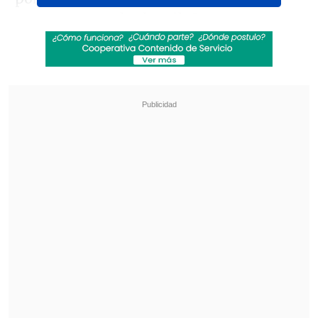
para superar a los brasileños por
diferencia de gol, pero
se encontraron
con la efectividad de los albirrojos.
Revisa también
Hasta con el buzo puesto: Iván Román llegó a
Chile para sumarse a Colo Colo
Agente clave para el fichaje de Vozinha: "Colo
Colo era lo que él quería, se alinearon los
planetas"
Paraguay llegó a estar 2-0 arriba, con
goles d
e Luca Kmet
(30') y
Tiago
Caballero
(47'), pero los dirigidos de
Diego Placente lucharon por la