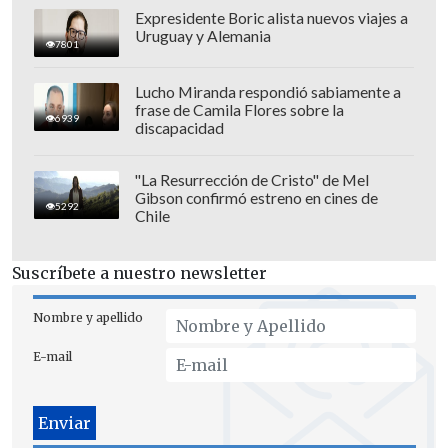
Expresidente Boric alista nuevos viajes a
Uruguay y Alemania
7801
Con el resultado,
Brasil terminó
Lucho Miranda respondió sabiamente a
frase de Camila Flores sobre la
campeón con 13 puntos,
mientras que
6939
discapacidad
Argentina finalizó segundo con 10
positivos. Colombia y Paraguay sumaron
"La Resurrección de Cristo" de Mel
Gibson confirmó estreno en cines de
nueve puntos, quedando en tercer y
5292
Chile
cuarto lugar, respectivamente.
Suscríbete a nuestro newsletter
Uruguay y Chile fueron los peores
equipos del hexagonal final
, en quinto y
Nombre y apellido
sexto lugar, aunque el panorama de La
E-mail
Celeste es negativo, ya que fracasó en su
misión de llegar al Mundial y defender
el título como campeón de la categoría.