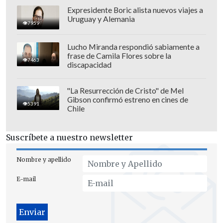
ojalá por dos goles de diferencia
para no
Expresidente Boric alista nuevos viajes a
depender de otros resultados. Para esto,
Uruguay y Alemania
7959
el técnico Héctor Robles realizará
algunos cambios en el equipo
,
Lucho Miranda respondió sabiamente a
frase de Camila Flores sobre la
incluyendo el ingreso de
Jaime Carreño.
7463
discapacidad
"La Resurrección de Cristo" de Mel
Gibson confirmó estreno en cines de
5391
Chile
Suscríbete a nuestro newsletter
Nombre y apellido
E-mail