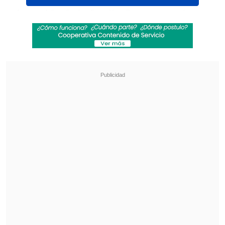
El
partido de la "Rojita"
, que ganado por
dos goles asegura su clasificación, fue
fijado para las 19:00 horas (22:00 GMT),
mientras que el choque
entre locales y
guaraníes para las 21:15 horas (00:15
GMT)
, algo que la delegación nacional
espera modificar para transparentar el
torneo, según informó
Al Aire Libre en
Cooperativa.
Revisa también
[VIDEO] Balón enviado fuera de la cancha
provocó un choque de tránsito en Uruguay
No pasó inadvertido: Las deficientes
luminarias en el clásico de Coquimbo ante La