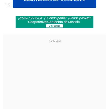
"Sin duda hay que ratificar que somos
un gran equipo
, porque jugadores
cumplen muchas funciones dentro del
campo de juego y
ojalá hacerlo bien en
el Mundial", dijo Rabello en el
Aeropuerto de Mendoza.
Revisa también
La UC quiere retomar el rumbo ante Cobresal
y sumar confianza antes de la visita a
Estudiantes
Matías Claro, presidente de Cruzados:
Soñamos con llegar a una final en la
Libertadores