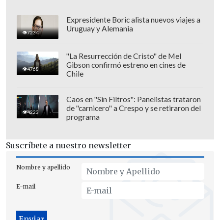
Expresidente Boric alista nuevos viajes a
Uruguay y Alemania
7234
"La Resurrección de Cristo" de Mel
Gibson confirmó estreno en cines de
El mediocampista formado en Colo Colo
4768
Chile
dijo que la celebración fue íntima:
"Estuvimos con las familias, con una
Caos en "Sin Filtros": Panelistas trataron
linda comida y se conversó el tema y de
de "carnicero" a Crespo y se retiraron del
4223
programa
cómo se nos había dado", dijo Rabello,
quien es esperado por Jorge Sampaoli
Suscríbete a nuestro newsletter
para la selección adulta que este
miércoles jugará un partido ante Egipto
Nombre y apellido
en la capital española.
E-mail