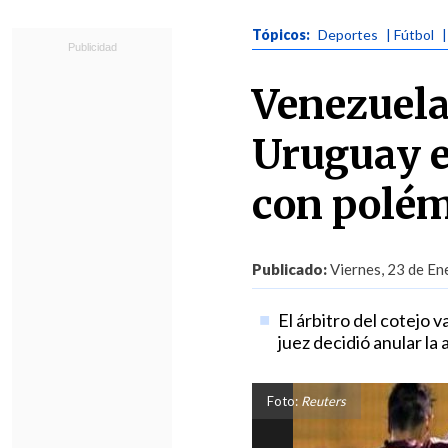
Tópicos:
Deportes
| Fútbol
Venezuela 
Uruguay e
con polém
Publicado:
Viernes, 23 de En
El árbitro del cotejo v
juez decidió anular la
Foto:
Reuters