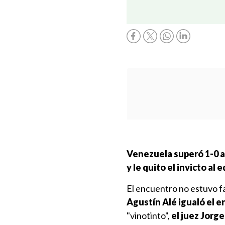
Venezuela superó 1-0 a
y le quito el invicto al
El encuentro no estuvo f
Agustín Alé igualó el 
"vinotinto",
el juez Jorge