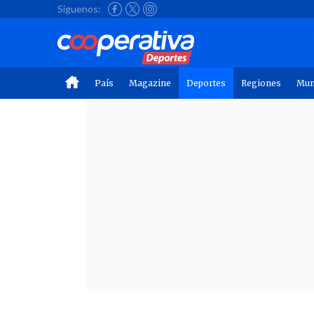
Síguenos:
País
Magazine
Deportes
Regiones
Mu