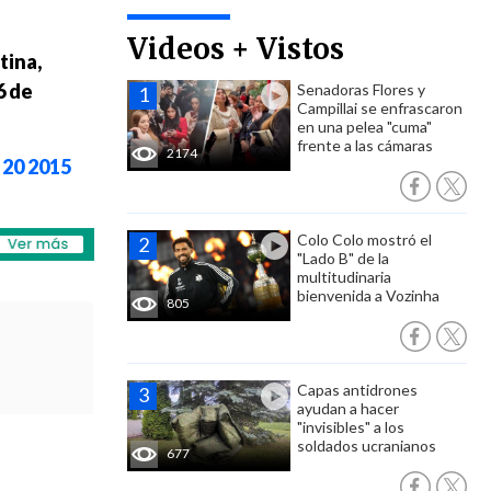
Videos + Vistos
tina,
6 de
Senadoras Flores y
Campillai se enfrascaron
en una pelea "cuma"
frente a las cámaras
2174
 20 2015
Colo Colo mostró el
"Lado B" de la
multitudinaria
bienvenida a Vozinha
805
Capas antidrones
ayudan a hacer
"invisibles" a los
soldados ucranianos
677