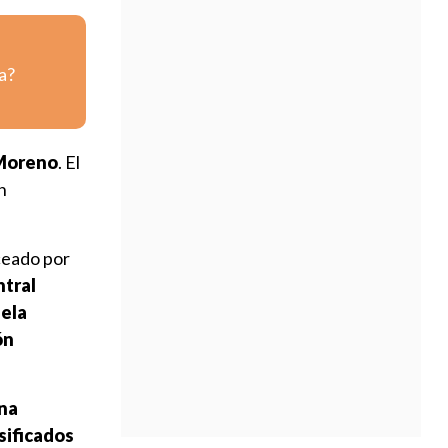
a?
 Moreno
. El
n
ceado por
ntral
uela
ón
una
asificados