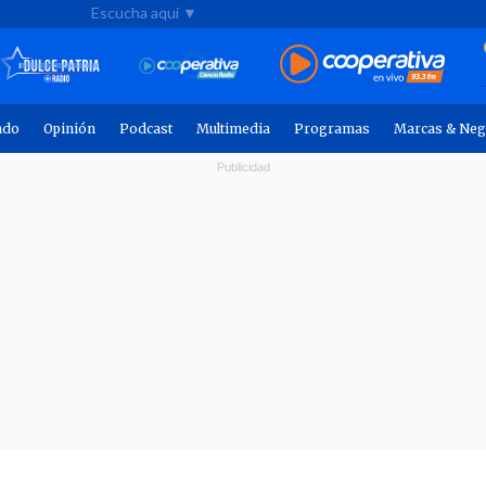
Escucha aquí ▼
ndo
Opinión
Podcast
Multimedia
Programas
Marcas & Neg