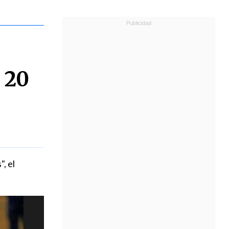
 20
", el