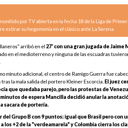
nsmitido por TV abierta en la fecha 18 de la Liga de Primer
e estirar su hegemonía en el clásico ante La Serena
"llaneros" arribó en el
27' con una gran jugada de Jaime
do en el medioterreno y ninguna de las escuadras tuviero
.
imo minuto adicional, el centro de Ramigo Guerra fue cabe
tras la mala salida del portero Kleiner Escorcia.
El juez ce
recía que quedaba parejo, pero las protestas de Venez
9 minutos de espera Mancilla decidió anular la anotaci
 sacara de portería.
 del Grupo B con 9 puntos; igual que Brasil pero con 
a los +2 de la "verdeamarela" y Colombia cierra los cl