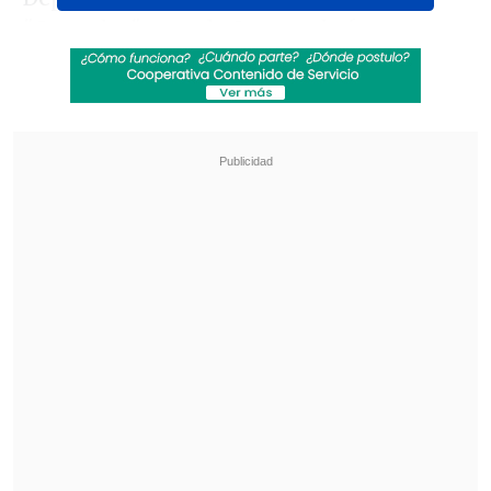
"Cruzados", que el año pasado fueron
escoltas de Coquimbo, vienen de
remontar y vencer 4-2 a Huachipato en
el debut de este nuevo formato.
Revisa también
[VIDEO] Balón enviado fuera de la cancha
provocó un choque de tránsito en Uruguay
No pasó inadvertido: Las deficientes
luminarias en el clásico de Coquimbo ante La
Serena
El encuentro entre Universidad Católica
y Coquimbo Unido, está pactado para
las 19:00 horas
(22:00 GMT) de este