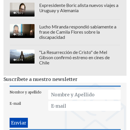
Expresidente Boric alista nuevos viajes a
Uruguay y Alemania
7921
Lucho Miranda respondió sabiamente a
frase de Camila Flores sobre la
7363
discapacidad
"La Resurrección de Cristo" de Mel
Gibson confirmó estreno en cines de
5374
Chile
Suscríbete a nuestro newsletter
El
resultado final favoreció a Provincial
Talagante
, que se impuso por
cuatro
Nombre y apellido
goles contra dos.
Con esta victoria, el
E-mail
equipo se
afianzó en la cima de la zona
centro
, mientras que los jugadores de
Tricolor de Paine
quedaron en la
tercera