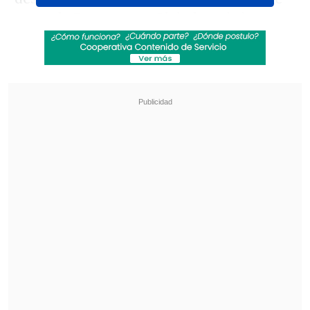
parte de Paramount Global se viniera
abajo.
Revisa también
La UC quiere retomar el rumbo ante Cobresal
y sumar confianza antes de la visita a
Estudiantes
Matías Claro, presidente de Cruzados:
Soñamos con llegar a una final en la
Libertadores
El
medio
reporta que el director ejecutivo
del gigante del streaming,
Ted Sarandos,
se reunió con David Zaslav, CEO de
Warner Bros. Discovery, el sábado 13 de