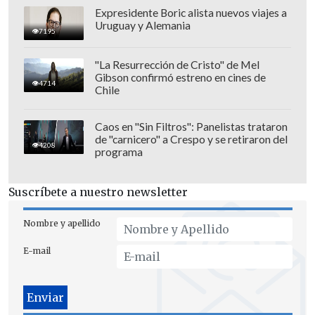
Expresidente Boric alista nuevos viajes a
Uruguay y Alemania
7195
"La Resurrección de Cristo" de Mel
Gibson confirmó estreno en cines de
De acuerdo a la misma publicación
, la
4714
Chile
primera estaría a cargo de las marcas
más conocidas de la compañía, como
Caos en "Sin Filtros": Panelistas trataron
HBO y DC Studios, incluyendo su
de "carnicero" a Crespo y se retiraron del
4208
programa
enorme biblioteca de contenidos,
mientras que la segunda se enfocaría en
Suscríbete a nuestro newsletter
los apartados de noticias y deporte,
donde destacan marcas como CNN y
Nombre y apellido
TNT Sports
, así como Discovery+ y
E-mail
Bleacher Report en el mundo digital.
"La plataforma no busca adquirir toda la
compañía, sino el estudio y su apartado