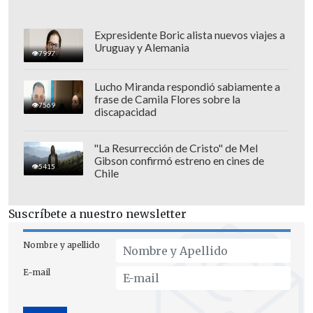
su vez
"es un asunto que no me
corresponde juzgar"
.
Expresidente Boric alista nuevos viajes a
Uruguay y Alemania
7997
Lucho Miranda respondió sabiamente a
frase de Camila Flores sobre la
7569
discapacidad
"La Resurrección de Cristo" de Mel
Gibson confirmó estreno en cines de
5415
Chile
Suscríbete a nuestro newsletter
Nombre y apellido
E-mail