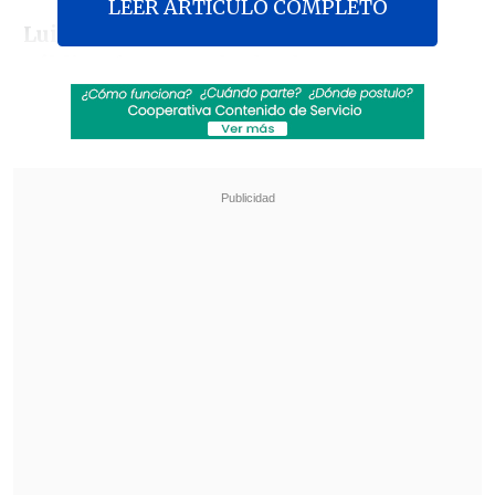
LEER ARTICULO COMPLETO
Luis Cordero, ministro de Seguridad
Pública
, fue consultado al respecto este
lunes durante un punto de prensa y
puntualizó que Durán acudió como
persona natural e hincha de Unión, y
que las discusiones que pueda tener en
ese contexto "no es responsabilidad del
Gobierno".
Revisa también
La U de Gago quiere mantener su racha
ganadora en el duelo ante Palestino y seguir a
la caza del liderato
Colo Colo visita al colista Unión La Calera con
la misión de sostener el tranco como