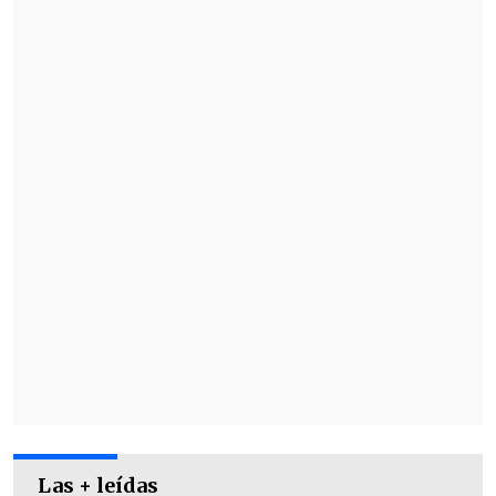
Sin embargo, Parot contó que "al
momento de aceptar las condiciones
ofrecidas, el club me señala,
sorpresiva y
unilateralmente
, que
la oferta ya no
estaba sobre la mesa
y que me
comunicaban mi irrevocable salida".
Las + leídas