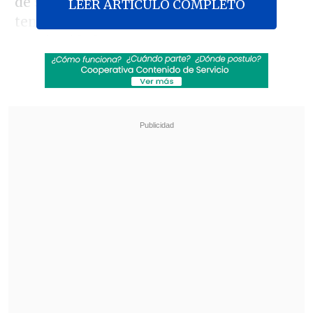
de su sueldo, y cuando terminó la
LEER ARTICULO COMPLETO
temporada, el club le ofreció la
continuidad, aunque nuevamente con
una rebaja en su salario.
Revisa también
Los resultados de la fecha 18 en la Liga de
Primera
Ben Brereton tendrá una prueba de fuego
para seguir en Southampton
"Les pedí unos días como plazo prudente
para pensarlo, entendiendo que todo
esfuerzo valdría la pena por seguir junto
al equipo que tanto quiero", relató Parot.