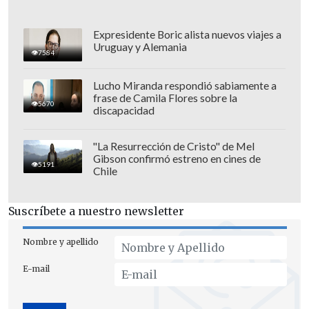
Expresidente Boric alista nuevos viajes a
Uruguay y Alemania
"A pocas horas de saberlo,
sigo
7584
procesando el doloroso término de esta
Lucho Miranda respondió sabiamente a
etapa,
la cual se cerró, en forma y fondo,
frase de Camila Flores sobre la
5670
muy lejos de la manera que habría
discapacidad
esperado", expresó "Poncho".
"La Resurrección de Cristo" de Mel
"Más allá del sabor agrio que me deja
Gibson confirmó estreno en cines de
5191
Chile
esta salida, quise escribir este
comunicado para
despedirme de la
Suscríbete a nuestro newsletter
hinchada más importante de mi vida
y
para comunicarles, con cariño y
Nombre y apellido
honestidad, que a pesar de no seguir
E-mail
vistiendo los colores de la franja, nunca
olvidaré los más de 20 años dando mi