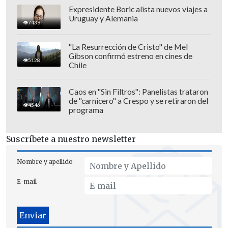
para la fecha FIFA de marzo.
Expresidente Boric alista nuevos viajes a
Uruguay y Alemania
7439
El "Toro" debutó en Atlético Rafaela en
2008, para luego jugar en Sportivo
"La Resurrección de Cristo" de Mel
Gibson confirmó estreno en cines de
Belgrano (2010-2011), Crucero del Norte
5128
Chile
(2011-2012), Sportivo Belgrano (2012-
2013), Guillermo Brown (2013-2014), Boca
Caos en "Sin Filtros": Panelistas trataron
Unidos (2014-2015), Juventud Unida
de "carnicero" a Crespo y se retiraron del
4546
programa
(2015-2016), Atlético Tucumán (2016-
2017), Rosario Central (2017-2020) y la UC.
Suscríbete a nuestro newsletter
Es el goleador histórico de Universidad
Nombre y apellido
Católica.
E-mail