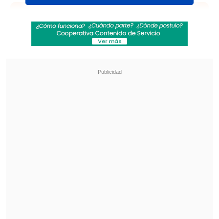
Revisa también
Clark también evadió preguntas sobre reunión
con Kiblisky: Hablaré después de la defensa
Escándalo en el fútbol asiático: Corea del Sur
sobornó a árbitros con servicios sexuales
"Nuestro delantero histórico Fernando
Zampedri recibió la mañana de este
miércoles 19 de febrero su carta de
nacionalización, por lo tanto,
oficialmente tenemos un compatriota
más", apuntaron.
"Las 'cruzadas' y los 'cruzados' estamos
contentos. ¡Felicidades por esta noticia,