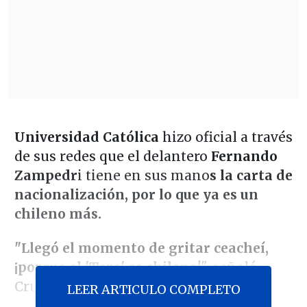
Universidad Católica
hizo oficial a través
de sus redes que el delantero
Fernando
Zampedr
i tiene en sus mano
s la carta de
nacionalización, por lo que ya es un
chileno más.
"Llegó el momento de gritar ceacheí,
¡porque el 'Toro' es chileno!
", señaló
Cruzados durante esta jornada.
LEER ARTICULO COMPLETO