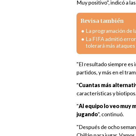
Muy positivo", indicó a las
Revisa también
La programación de la
La FIFA admitió error
tolerará más ataques
"El resultado siempre es
partidos, y más en el tra
"
Cuantas más alternati
características y biotipo
"
Al equipo lo veo muy m
jugando
", continuó.
"Después de ocho semanas
Chillán para jugar. Vamos