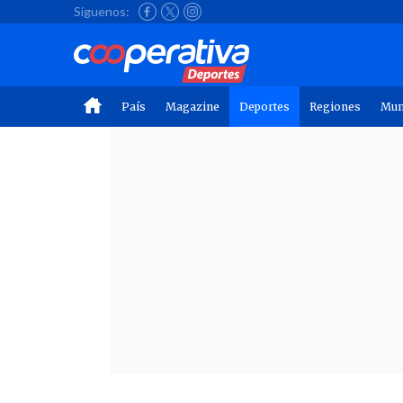
Síguenos:
País
Magazine
Deportes
Regiones
Mu