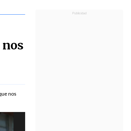
e nos
rque nos