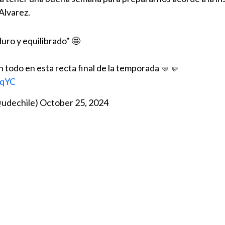
Alvarez.
uro y equilibrado" 🤩
 todo en esta recta final de la temporada 🤜🤛
kqYC
@udechile)
October 25, 2024