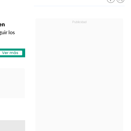
 en
uir los