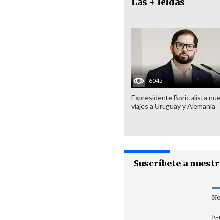
Las + leídas
6045
Expresidente Boric alista nu
viajes a Uruguay y Alemania
Suscríbete a nuest
No
E-