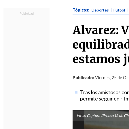
Tópicos:
Deportes
| Fútbol
Alvarez: 
equilibrad
estamos 
Publicado:
Viernes, 25 de Oc
Tras los amistosos con
permite seguir en ritm
Foto:
Captura (Prensa U. de Chi