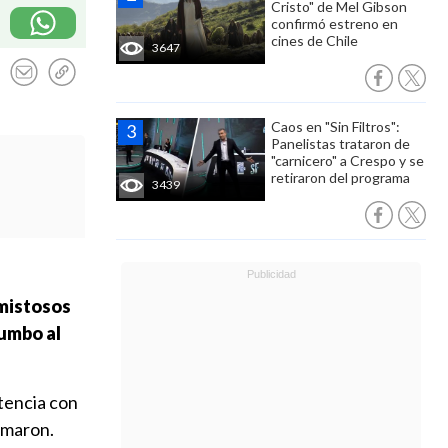
Cristo" de Mel Gibson
confirmó estreno en
cines de Chile
3647
Caos en "Sin Filtros":
Panelistas trataron de
"carnicero" a Crespo y se
retiraron del programa
3439
amistosos
umbo al
encia con
umaron.