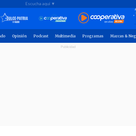
Escucha aquí ▼
ndo
Opinión
Podcast
Multimedia
Programas
Marcas & Neg