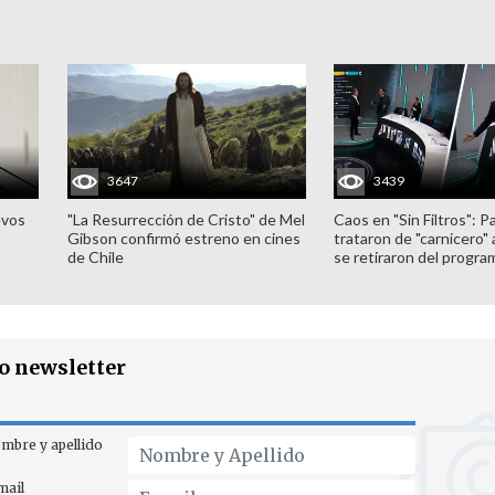
3647
3439
evos
"La Resurrección de Cristo" de Mel
Caos en "Sin Filtros": P
Gibson confirmó estreno en cines
trataron de "carnicero"
de Chile
se retiraron del progra
ro newsletter
mbre y apellido
mail