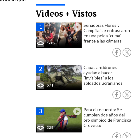
Videos + Vistos
Senadoras Flores y
Campillai se enfrascaron
en una pelea "cuma"
frente a las cámaras
1682
Capas antidrones
ayudan a hacer
"invisibles" a los
soldados ucranianos
571
Para el recuerdo: Se
cumplen dos años del
oro olímpico de Francisca
Crovetto
328