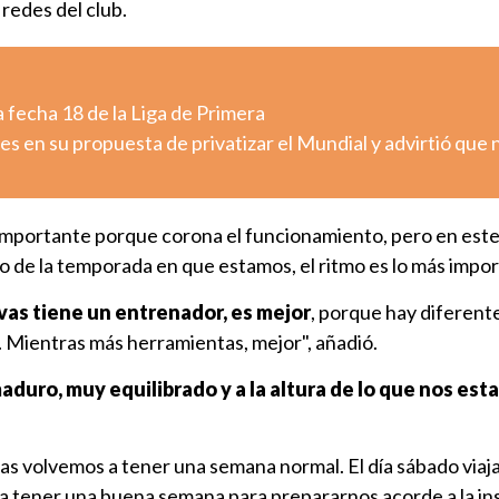
 redes del club.
 fecha 18 de la Liga de Primera
es en su propuesta de privatizar el Mundial y advirtió que 
 importante porque corona el funcionamiento, pero en este
mo de la temporada en que estamos, el ritmo es lo más impor
vas tiene un entrenador, es mejor
, porque hay diferent
s. Mientras más herramientas, mejor", añadió.
aduro, muy equilibrado y a la altura de lo que nos es
 volvemos a tener una semana normal. El día sábado viaj
 a tener una buena semana para prepararnos acorde a la in