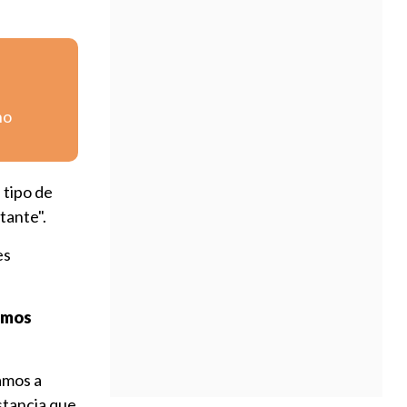
no
 tipo de
tante".
es
tamos
amos a
stancia que