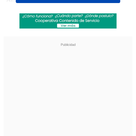
Revisa también
¿Qué partido será transmitido por TV abierta
en la fecha 18 de la Liga de Primera?
Coquimbo Unido quiere estirar su hegemonía
en el clásico ante La Serena
Larraín Mery también aclaró el pasado
fin de semana que
tampoco tiene
relación con el Grupo Sartor
, ya que
desde "hacer largo tiempo" dejó de ser
accionista.