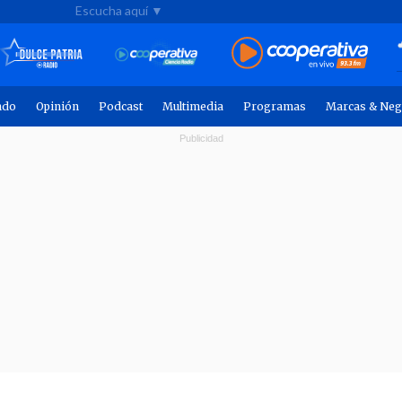
Escucha aquí ▼
ndo
Opinión
Podcast
Multimedia
Programas
Marcas & Neg