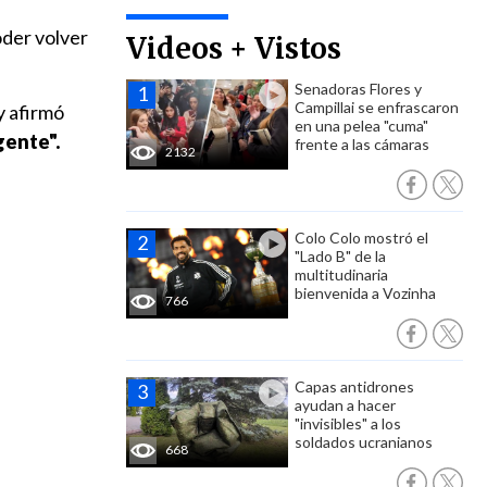
oder volver
Videos + Vistos
Senadoras Flores y
Campillai se enfrascaron
y afirmó
en una pelea "cuma"
gente".
frente a las cámaras
2132
Colo Colo mostró el
"Lado B" de la
multitudinaria
bienvenida a Vozinha
766
Capas antidrones
ayudan a hacer
"invisibles" a los
soldados ucranianos
668