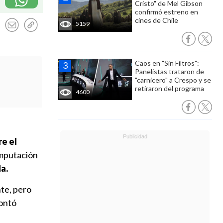
Cristo" de Mel Gibson
confirmó estreno en
cines de Chile
5159
Caos en "Sin Filtros":
Panelistas trataron de
"carnicero" a Crespo y se
retiraron del programa
4600
e el
amputación
a.
nte, pero
contó