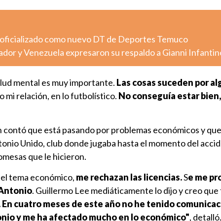
 oficializado como nuevo DT de Deportes Temuco
dor y Venezuela expresaron su respaldo a Gianni Infantin
salud mental es muy importante.
Las cosas suceden por al
i relación, en lo futbolístico.
No conseguía estar bien,
contó que está pasando por problemas económicos y que
tonio Unido, club donde jugaba hasta el momento del accid
omesas que le hicieron.
 el tema económico,
me rechazan las licencias.
S
e me pr
 Antonio
. Guillermo Lee mediáticamente lo dijo y creo que
. En cuatro meses de este año no he tenido comunicac
onio y me ha afectado mucho en lo económico"
, detalló