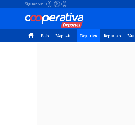
Síguenos:
País
Magazine
Deportes
Regiones
Mu