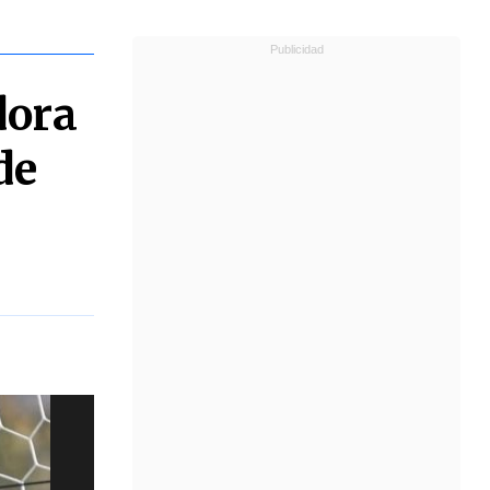
dora
de