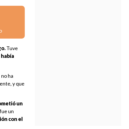
o
go.
Tuve
 había
 no ha
ente, y que
ometió un
 fue un
ión con el
.