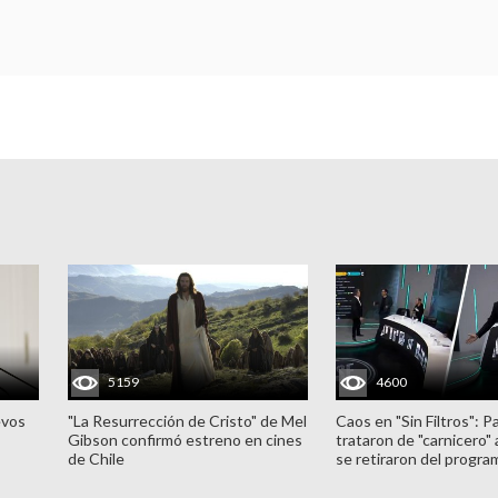
5159
4600
evos
"La Resurrección de Cristo" de Mel
Caos en "Sin Filtros": P
Gibson confirmó estreno en cines
trataron de "carnicero"
de Chile
se retiraron del progra