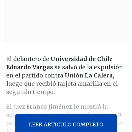
El delantero de
Universidad de Chile
Eduardo Vargas
se salvó de la expulsión
en el partido contra
Unión La Calera,
luego que recibió tarjeta amarilla en el
segundo tiempo.
El juez
Franco Jiménez
le mostró la
segunda amonestación en el minuto 60
por una suupesta falta, pero el asistente
LEER ARTICULO COMPLETO
lo llamó para explicarle que la supuesta