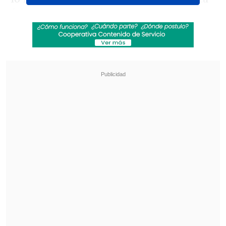
falta nunca existió.
Revisa también
[VIDEO] Balón enviado fuera de la cancha
provocó un choque de tránsito en Uruguay
No pasó inadvertido: Las deficientes
luminarias en el clásico de Coquimbo ante La
Serena
Por eso,
Jiménez le quitó la amarilla a
Vargas y el atacante se mantuvo en la
cancha cuando el duelo estaba 2-2.
El plantel de La Calera reclamó contra
la determinación de los jueces.