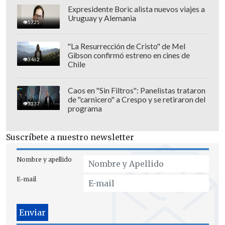
La dirigencia, al ver el estado anímico
Expresidente Boric alista nuevos viajes a
Uruguay y Alemania
del jugador y ante la falta de opciones de
5725
volantes chilenos en el mercado,
decidió
"La Resurrección de Cristo" de Mel
actuar para complacer al técnico, sobre
Gibson confirmó estreno en cines de
3462
todo después del "papelón" de la fallida
Chile
negociación por Eduardo Vargas.
Caos en "Sin Filtros": Panelistas trataron
Respecto a su perfil, los expertos lo
de "carnicero" a Crespo y se retiraron del
3337
programa
definen como un jugador de "buena
técnica" que actualmente juega un poco
Suscríbete a nuestro newsletter
más retrasado.
Nombre y apellido
Además de asegurar la incorporación de
Rodríguez, Universidad de Chile aún no
E-mail
da por cerrado su mercado de pases, pues
buscan un extremo izquierdo.