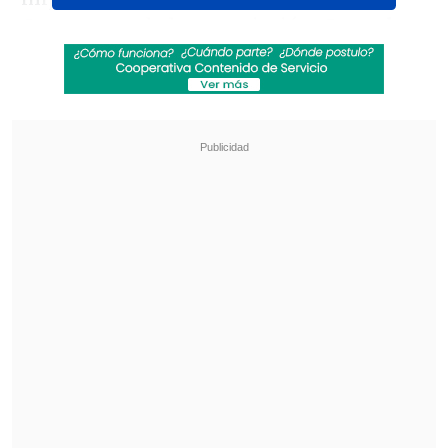
Como parte de la negociación,
Gonzalo
Montes
emigró a préstamo por un año y
medio al club
Montevideo City Torque
,
con una opción de compra.
Revisa también
Herrera felicitó a Mosa por fichar a Vozinha y
"porque siempre da la cara en su equipo"
Las llaves de octavos de final de la Copa Chile
2026
Según informamos en
Cooperativa
Deportes
, la U desembolsó 350 mil
dólares para quedarse con la carta del