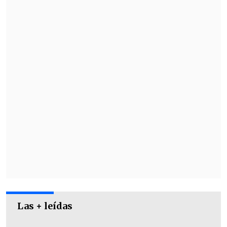
nuevo volante.
La salida de Montes se gatilló por un
factor "netamente psicológico" tras el
partido contra Ñublense.
Las + leídas