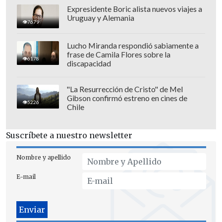
me encontré con una fiera, una muralla,
Expresidente Boric alista nuevos viajes a
Uruguay y Alemania
impasable", contó.
7679
Recordar que el defensor recibió su
Lucho Miranda respondió sabiamente a
frase de Camila Flores sobre la
tarjeta amarilla la noche de ayer martes
6178
discapacidad
y se perderá el duelo ante Botafogo,
pactado para el próximo 27 de mayo.
"La Resurrección de Cristo" de Mel
Gibson confirmó estreno en cines de
5226
Chile
Suscríbete a nuestro newsletter
Nombre y apellido
E-mail