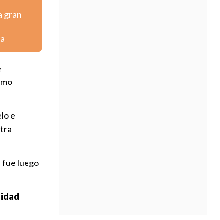
a gran
na
e
omo
elo e
otra
a fue luego
sidad