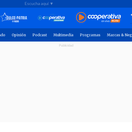
Escucha aquí ▼
ndo
Opinión
Podcast
Multimedia
Programas
Marcas & Neg