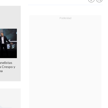
anelistas
 a Crespo y
ma