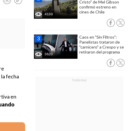
Cristo" de Mel Gibson
confirmó estreno en
cines de Chile
4130
Caos en "Sin Filtros":
Panelistas trataron de
"carnicero" a Crespo y se
retiraron del programa
3820
re
 la fecha
rtiva en
cuando