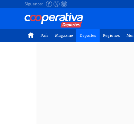
Síguenos:
País
Magazine
Deportes
Regiones
Mu