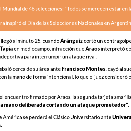
l Mundial de 48 selecciones: "Todos se merecen estar en l
rra inspiró el Día de las Selecciones Nacionales en Argenti
llegó al minuto 25, cuando
Aránguiz
cortó un contragolp
Tapia
en mediocampo, infracción que
Araos
interpretó c
deportiva para interrumpir un ataque rival.
sbaló cerca de su área ante
Francisco Montes
, cayó al su
con la mano de forma intencional, lo que el juez consideró 
del encuentro firmado por Araos, la segunda tarjeta amarill
na mano deliberada cortando un ataque prometedor"
.
 América se perderá el Clásico Universitario ante
Univer
.