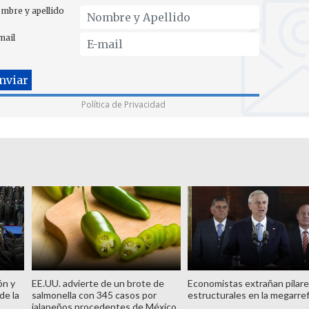
mbre y apellido
mail
Política de Privacidad
ón y
EE.UU. advierte de un brote de
Economistas extrañan pilar
de la
salmonella con 345 casos por
estructurales en la megarre
jalapeños procedentes de México