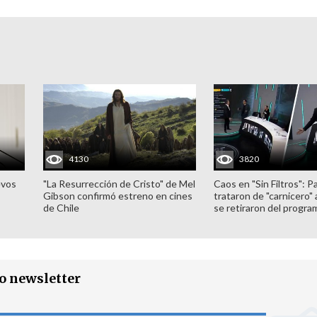
4130
3820
evos
"La Resurrección de Cristo" de Mel
Caos en "Sin Filtros": P
Gibson confirmó estreno en cines
trataron de "carnicero"
de Chile
se retiraron del progra
ro newsletter