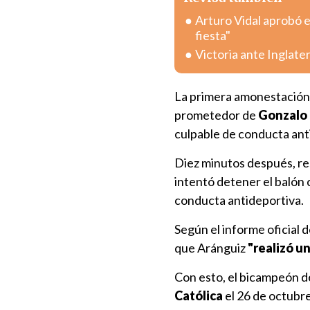
Arturo Vidal aprobó e
fiesta"
Victoria ante Inglate
La primera amonestación 
prometedor de
Gonzalo 
culpable de conducta anti
Diez minutos después, re
intentó detener el balón 
conducta antideportiva.
Según el informe oficial 
que Aránguiz
"realizó u
Con esto, el bicampeón de
Católica
el 26 de octubre