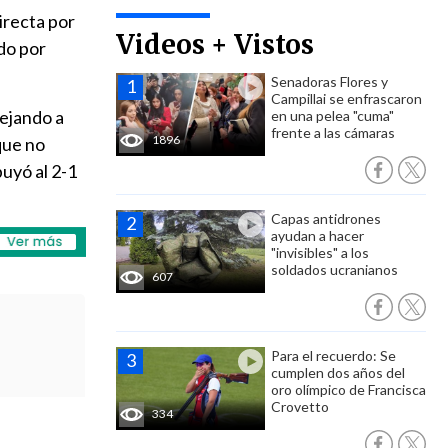
directa por
Videos + Vistos
do por
Senadoras Flores y
Campillai se enfrascaron
dejando a
en una pelea "cuma"
frente a las cámaras
1896
que no
uyó al 2-1
Capas antidrones
ayudan a hacer
"invisibles" a los
soldados ucranianos
607
Para el recuerdo: Se
cumplen dos años del
oro olímpico de Francisca
Crovetto
334