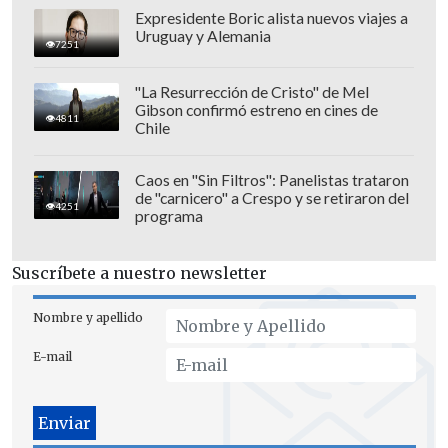
Expresidente Boric alista nuevos viajes a
Uruguay y Alemania
7251
Otro jugador azul a préstamo que tuvo
novedades es
Luciano Pons
, quien junto
"La Resurrección de Cristo" de Mel
Gibson confirmó estreno en cines de
a
Atlético Bucaramanga
desean dejar la
4811
Chile
carta del trasandino en manos del elenco
colombiano.
Caos en "Sin Filtros": Panelistas trataron
de "carnicero" a Crespo y se retiraron del
4251
Desde la prensa colombiana aseguraron
programa
que el delantero le comentó a la U su
deseo de seguir en el elenco auriverde.
Suscríbete a nuestro newsletter
Desde el Centro Deportivo Azul no
Nombre y apellido
pondrían mayores trabas para dejar
partir al jugador, aunque aún resta cerrar
E-mail
las conversaciones.