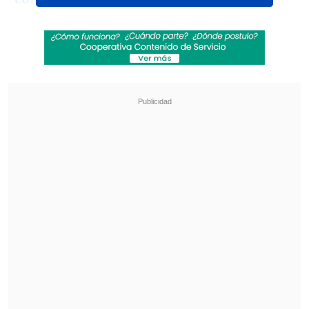
optó por dejar todo en pausa
.
Revisa también
La UC quiere retomar el rumbo ante Cobresal
y sumar confianza antes de la visita a
Estudiantes
Matías Claro, presidente de Cruzados:
Soñamos con llegar a una final en la
Libertadores
En Huracán cambiaron de opinión y
tomarán la decisión final en diciembre
,
mientras la postura del jugador es
mantenerse en Argentina al ser titular, a
diferencia de las menores oportunidades