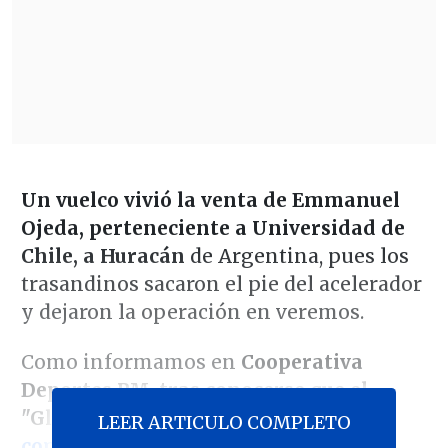
Un vuelco vivió la venta de Emmanuel
Ojeda, perteneciente a Universidad de
Chile, a Huracán
de Argentina, pues los
trasandinos sacaron el pie del acelerador
y dejaron la operación en veremos.
Como informamos en
Cooperativa
Deportes PM
,
tras conocerse que el
"Globo"
iba a ejecutar la opción de
LEER ARTICULO COMPLETO
compra
por el volante, la dirigencia