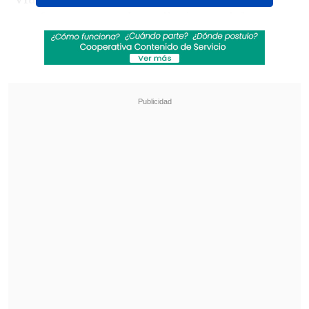
conformes con el rendimiento del
jugador y ven con buenos ojos adquirir
su ficha.
Revisa también
Falleció Jorge Messi, padre de Lionel Messi
Coquimbo Unido quiere estirar su hegemonía
en el clásico ante La Serena
Con la postura ya fijada por la dirigencia,
la U tendrá que pagar
aproximadamente un millón y medio de
dólares
a Estudiantes para que el
mediocampista continúe vistiendo la