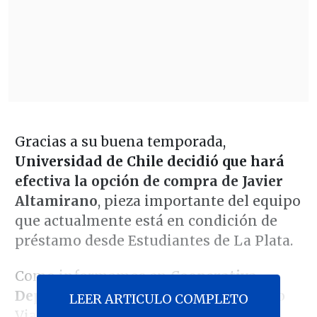
Gracias a su buena temporada,
Universidad de Chile decidió que hará
efectiva la
opción de compra
de Javier
Altamirano
, pieza importante del equipo
que actualmente está en condición de
préstamo desde Estudiantes de La Plata.
Como informamos en
Cooperativa
Deportes
, la dirigencia del "Romántico
LEER ARTICULO COMPLETO
Viajero" y el cuerpo técnico están