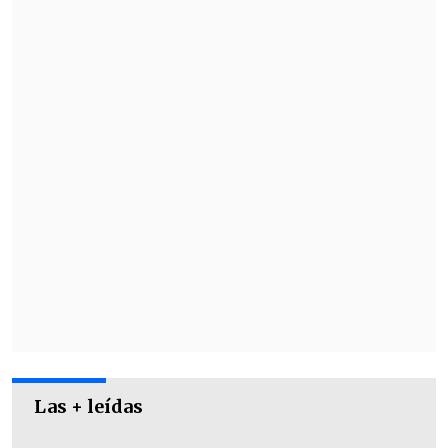
camiseta azul.
Por otro lado está el caso de Lucas Di
Yorio
, con un escenario complejo por su
alto costo, pues
el cuadro laico no está
dispuesto a pagar los dos millones de
dólares por su carta
.
Las + leídas