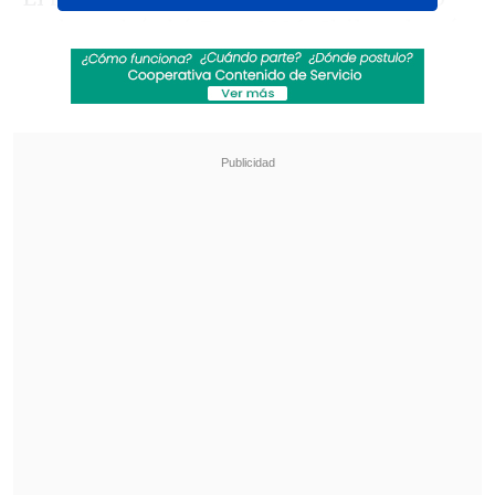
se detendrá ahí. Para 2026, Chile volverá
a ser anfitrión de un gran evento, ya que
las Diablas y los Diablos disputarán en
casa el Premundial adulto,
torneo que
entregará los cupos a la próxima cita
planetaria de Países Bajos y Bélgica.
Revisa también
Magallanes remontó ante Temuco en una
guerra de goles en el Ascenso
¿Cuándo y dónde ver la visita de Coquimbo
Unido a Platense en la Copa Libertadores?
"Hay hockey para rato. Después del