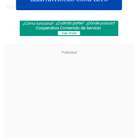
norteamericanos abrieron la cuenta con
Sekayi Charasika (18'), pero Felipe
Duisberg (35') emparejó las cifras.
Revisa también
La agenda de los amistosos internacionales
para este fin de semana
Emiliano Astorga fue oficializado como nuevo
DT de Deportes Temuco
Con su tercer puesto, los nacionales
consiguieron uno de los cupos que el
certamen otorgó para la Copa del Mundo
Juvenil masculina, que se disputará en
diciembre de 2025 en India.