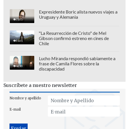
Expresidente Boric alista nuevos viajes a
Uruguay y Alemania
7505
"La Resurrección de Cristo" de Mel
Gibson confirmó estreno en cines de
5161
Chile
Lucho Miranda respondió sabiamente a
frase de Camila Flores sobre la
De esta manera, Chile logró una doble
4690
discapacidad
clasificación mundialista, ya que el
pasado 10 de julio,
Las Diablas
Suscríbete a nuestro newsletter
aseguraron pasajes al Mundial
Junior
Femenino al llegar hasta semifinales
.
Nombre y apellido
E-mail