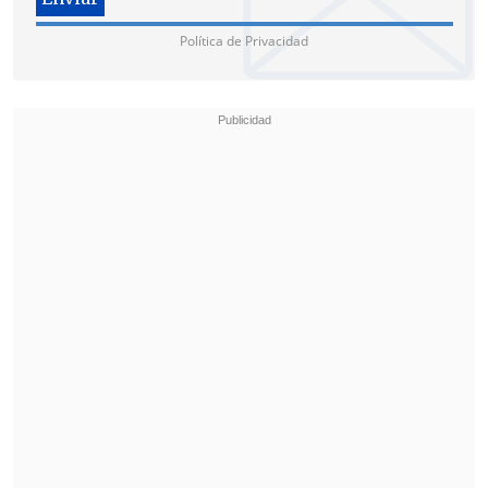
Política de Privacidad
Luego, el seleccionado nacional
ratificó
su buen torneo al vencer a Uruguay por
el bronce con marcador de 1-0
. Francisca
Irazoqui (49') anotó la única cifra del
encuentro.