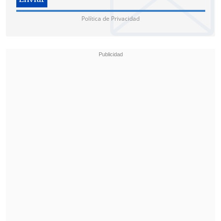
Camila Caram (capitana)
Política de Privacidad
Sofía Filipek
Fernanda Flores
Josefina Gutiérrez
Francisca Irazoqui
María Jesús Maldonado
Amanda Martínez
Laura Müller
Constanza Palma
Francisca Parra
Denise Rojas
Josefa Salas
Natalia Salvador
Agustina Solano
Francisca Tala
Manuela Urroz