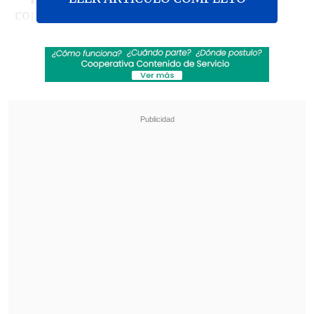
convocatoria se confirmó luego de la
última gira a Argentina, donde la
escuadra nacional mantuvo interesantes
amistosos contra Las Leonas y la
selección de Buenos Aires.
Revisa también
Clark también evadió preguntas sobre reunión
con Kiblisky: Hablaré después de la defensa
Escándalo en el fútbol asiático: Corea del Sur
sobornó a árbitros con servicios sexuales
Recordar que Vigil asumirá oficialmente
como el nuevo Head Coach Nacional de
Talentos y Desarrollo, cargo que se