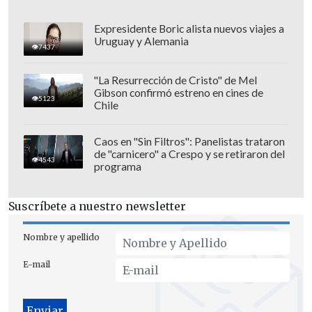
Expresidente Boric alista nuevos viajes a
Uruguay y Alemania
7437
"La Resurrección de Cristo" de Mel
Gibson confirmó estreno en cines de
5123
Chile
Chile hará su estreno el lunes 3 de junio
Caos en "Sin Filtros": Panelistas trataron
de "carnicero" a Crespo y se retiraron del
ante Nueva Zelanda. Al día siguiente
4543
programa
jugará el duelo ante Canadá, y el jueves
cerrará su participación en la fase grupal
Suscríbete a nuestro newsletter
ante Japón.
Nombre y apellido
La nómina es la siguiente
E-mail
Doménica Ananías
Fernanda Arrieta