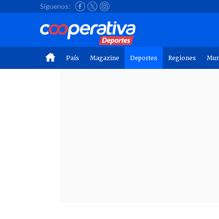
Síguenos:
País
Magazine
Deportes
Regiones
Mu