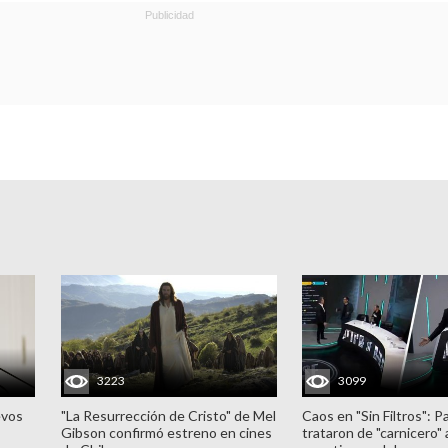
3223
3099
evos
"La Resurrección de Cristo" de Mel
Caos en "Sin Filtros": P
Gibson confirmó estreno en cines
trataron de "carnicero"