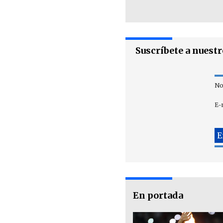
Suscríbete a nuest
No
E-
En portada