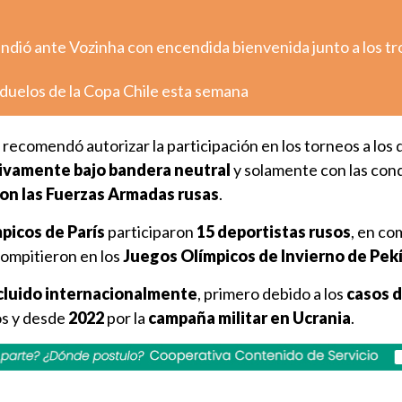
rindió ante Vozinha con encendida bienvenida junto a los tr
 duelos de la Copa Chile esta semana
recomendó autorizar la participación en los torneos a los 
ivamente bajo bandera neutral
y solamente con las con
con las Fuerzas Armadas rusas
.
picos de París
participaron
15 deportistas rusos
, en c
ompitieron en los
Juegos Olímpicos de Invierno de Pek
cluido internacionalmente
, primero debido a los
casos 
os y desde
2022
por la
campaña militar en Ucrania
.