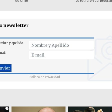
de Chile
se retiraron del progra
ro newsletter
mbre y apellido
mail
Política de Privacidad