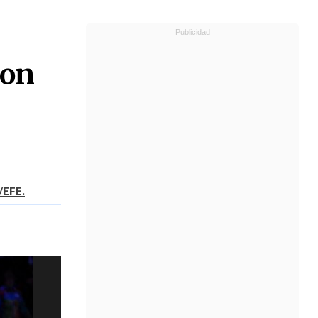
con
/EFE.