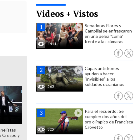
Videos + Vistos
Senadoras Flores y
Campillai se enfrascaron
en una pelea "cuma"
frente a las cámaras
1411
Capas antidrones
ayudan a hacer
"invisibles" a los
soldados ucranianos
565
Para el recuerdo: Se
cumplen dos años del
oro olímpico de Francisca
Crovetto
325
anelistas
 a Crespo y