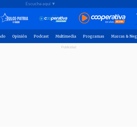
Escucha aquí ▼
ndo
Opinión
Podcast
Multimedia
Programas
Marcas & Neg