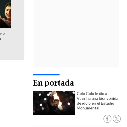
ón a
n
En portada
Colo Colo le dio a
Vozinha una bienvenida
de ídolo en el Estadio
Monumental