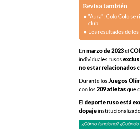
Revisa también
"Aura": Colo Colo se 
club
Los resultados de los
En
marzo de 2023
el
COI
individuales rusos
exclus
no estar relacionados 
Durante los
Juegos Olím
con los
209 atletas
que c
El
deporte ruso está ex
dopaje
institucionalizad