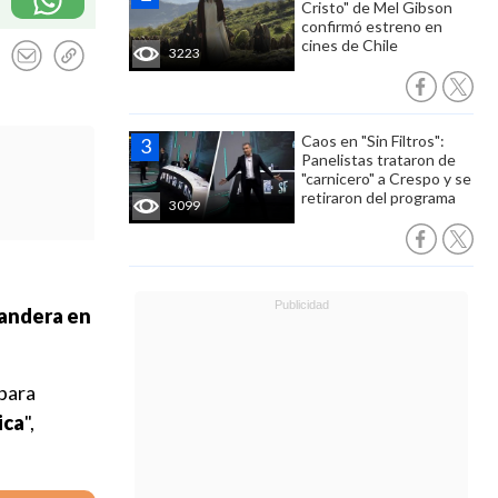
Cristo" de Mel Gibson
confirmó estreno en
cines de Chile
3223
Caos en "Sin Filtros":
Panelistas trataron de
"carnicero" a Crespo y se
retiraron del programa
3099
bandera en
para
ica
",