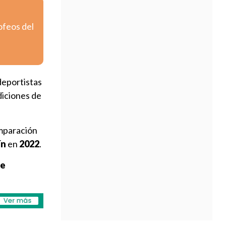
ofeos del
deportistas
diciones de
omparación
ín
en
2022
.
de