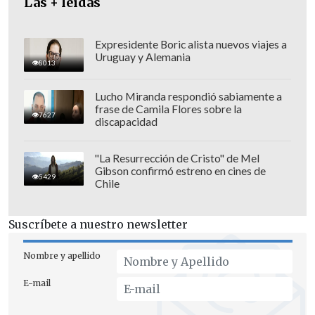
Las + leídas
Expresidente Boric alista nuevos viajes a
Uruguay y Alemania
8013
Lucho Miranda respondió sabiamente a
frase de Camila Flores sobre la
Amsterdam 1928
7627
discapacidad
- Manuel Plaza (plata en atletismo,
"La Resurrección de Cristo" de Mel
maratón).
Gibson confirmó estreno en cines de
5429
Chile
Helsinki 1952
Suscríbete a nuestro newsletter
- Oscar Cristi (plata en equitación, salto
individual).
Nombre y apellido
- Oscar Cristi, Ricardo Echeverría y César
E-mail
Mendoza (plata en equitación, salto por