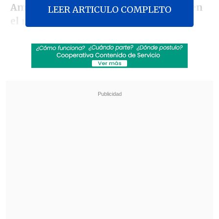
Amsterdam 1928 la medalla de plata en
LEER ARTICULO COMPLETO
el maratón hasta que Fernando
González alcanzó esa misma distinción
en el tenis en Beijing 2008,
varios
deportistas nacionales lograron meterse
en la historia.
Revisa también
¿Cuándo y dónde ver la visita de la UC a
Estudiantes en la Copa Libertadores?
"Hackeo" a la iluminación del estadio llevó a
suspender partido Montevideo City Torque
vs. Peñarol
Sin duda, la hazaña más destacada fue la