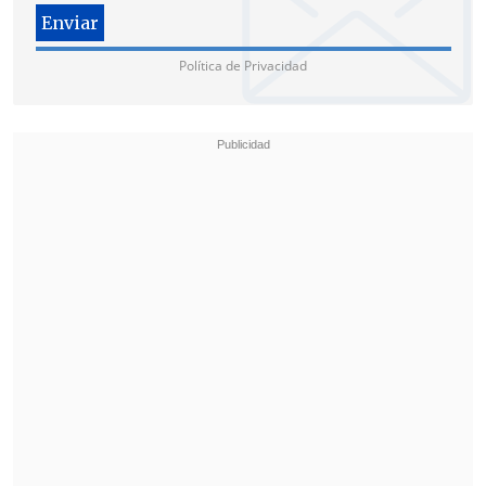
equipos).
Melbourne 1956
Política de Privacidad
- Marlene Ahrens (plata en atletismo,
lanzamiento de la jabalina)
- Claudio Barrientos (bronce en boxeo,
categoría gallo)
- Ramón Tapia (plata en boxeo, categoría
mediano)
- Carlos Lucas (bronce en boxeo,
categoría semipesado).
Seúl 1988
- Alfonso de Iruarrizaga (plata en tiro al