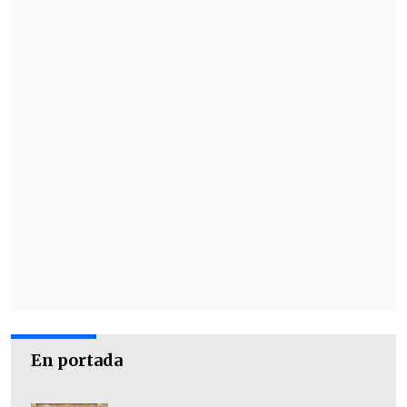
vuelo, skeet).
Sidney 2000
- Selección nacional de fútbol (bronce).
Atenas 2004
- Nicolás Massú (oro en tenis, cuadro de
individuales)
- Fernando González y Nicolás Massú
(oro en tenis, cuadro de dobles)
- Fernando González (bronce en tenis,
cuadro de individuales).
En portada
Beijing 2008