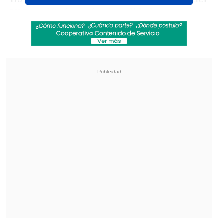
VAR, ratificó que fue invalidado por
offside.
Revisa también
Los resultados de la fecha 18 en la Liga de
Primera
Tobar y el VAR centralizado en el Ascenso: El
delay es mínimo, casi imperceptible
Revisa el gol anulado a Cristiano
Ronaldo ante Croacia: