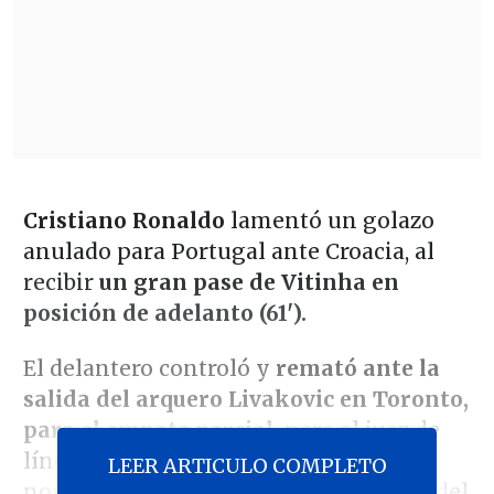
Cristiano Ronaldo
lamentó un golazo
anulado para Portugal ante Croacia, al
recibir
un gran pase de Vitinha en
posición de adelanto (61').
El delantero controló y
remató ante la
salida del arquero Livakovic en Toronto,
para el empate parcial,
pero el juez de
línea levantó su banderín y el árbitro
LEER ARTICULO COMPLETO
noruego Espen Eskas, tras el chequeo del