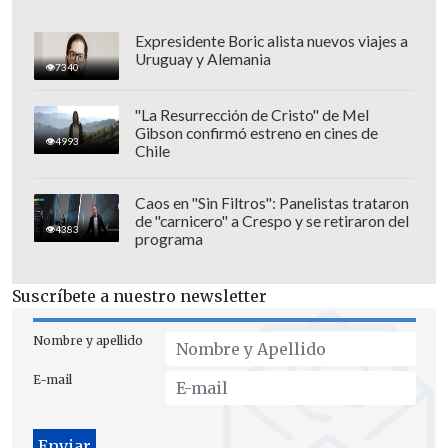
"Hemos venido a varios partidos
, este
estadio tiene como capacidad para 70 mil
Expresidente Boric alista nuevos viajes a
Uruguay y Alemania
personas, es techado, con aire
7340
acondicionado, es increíble. Estar con los
"La Resurrección de Cristo" de Mel
hinchas ingleses es una locura
. El
Gibson confirmó estreno en cines de
4993
ambiente mundialero hay que
Chile
aprovecharlo"
, declaró Nicolás Kast,
quien también envió saludos, sin
Caos en "Sin Filtros": Panelistas trataron
de "carnicero" a Crespo y se retiraron del
precisar, a su familia.
4383
programa
Suscríbete a nuestro newsletter
Nombre y apellido
E-mail