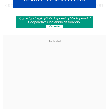
cubriendo la Copa del Mundo, y contaron
que llevan un año viviendo en Atlanta,
aunque solo dieron sus nombres, sin dar
detalles de sus identidades.
Revisa también
Fernando Ortiz por visita a Audax: A muchos
no nos gusta ir a jugar allá
Marcador Virtual: Universidad Católica vs.
Cobresal
Fue
el medio Ex-Ante el que detalló
quienes eran
Nicolás y Florencia, tal
como se presentaron en pantalla.