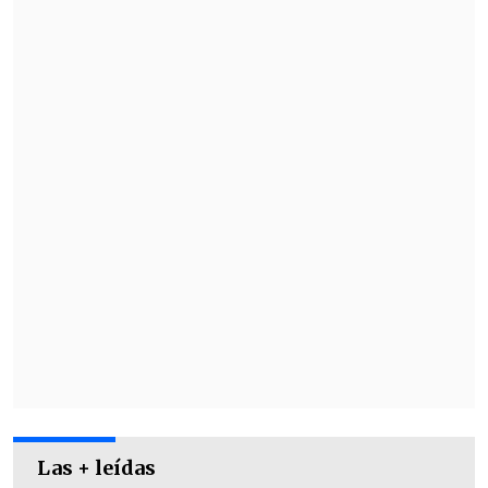
Nicolás Kast Adriasola
, de 29 años, se
casó con Florencia Galilea (27), hija del
expresidente de RN, Rodrigo Galilea, en
2024.
Las + leídas