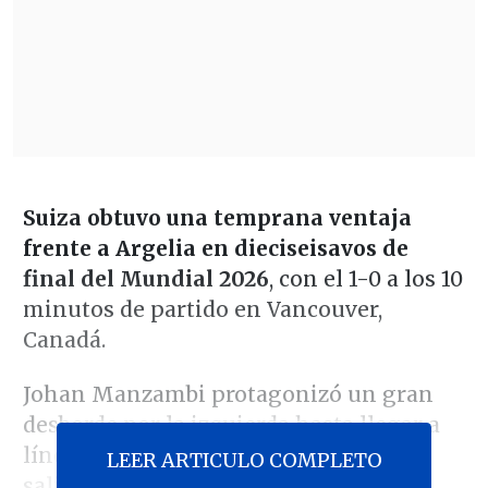
Suiza obtuvo una temprana ventaja
frente a Argelia en dieciseisavos de
final del Mundial 2026
, con el 1-0 a los 10
minutos de partido en Vancouver,
Canadá.
Johan Manzambi protagonizó un gran
desborde por la izquierda hasta llegar a
línea de fondo. El arquero Luca Zidane
LEER ARTICULO COMPLETO
salió a acortar, lo que dejó solo a
Breel