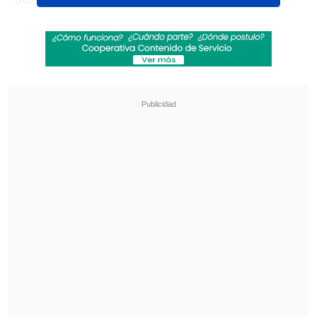
Embolo
para empujarla hacia las redes
tras el centro.
Revisa también
La UC quiere retomar el rumbo ante Cobresal
y sumar confianza antes de la visita a
Estudiantes
Matías Claro, presidente de Cruzados:
Soñamos con llegar a una final en la
Libertadores