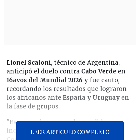
Lionel Scaloni,
técnico de Argentina,
anticipó el duelo contra
Cabo Verde
en
16avos del Mundial 2026
y fue cauto,
recordando los resultados que lograron
los africanos ante
España y Uruguay
en
la fase de grupos.
"Es un equipo que no ha perdido e
incluso contra Arabia mereció ganar.
LEER ARTICULO COMPLETO
Contra España y Uruguay, a lo mejor,