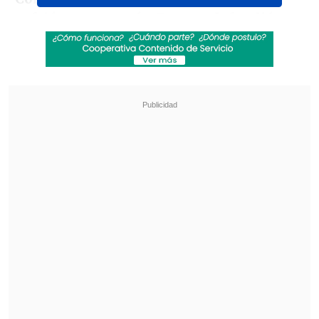
sufrió un poco más. Pero se defendió
bien,
tapa bien los pases interiores y
después sale muy bien de contra.
Tiene
jugadores de buen pie. Es un buen
equipo, lo veníamos analizando porque
era un posible rival.
Al final pasaron
ellos y no nos sorprende. No están aquí
de casualidad",
declaró Scaloni en la
rueda de prensa en Miami.
Revisa también
Israel Poblete quedó al margen del choque de
la U con Palestino
Eduard Bello fue anunciado como nuevo
refuerzo en Deportivo Cali