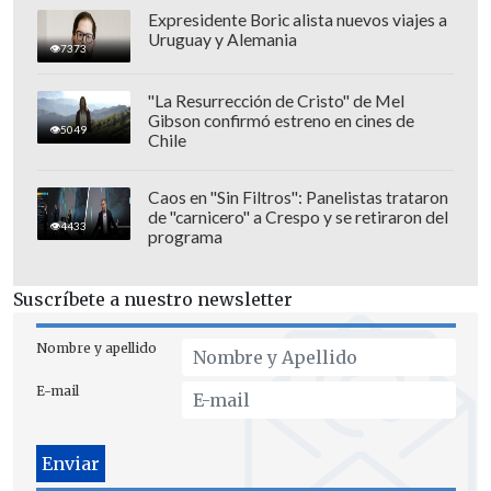
Expresidente Boric alista nuevos viajes a
Uruguay y Alemania
7373
"La Resurrección de Cristo" de Mel
Gibson confirmó estreno en cines de
5049
Chile
Caos en "Sin Filtros": Panelistas trataron
de "carnicero" a Crespo y se retiraron del
4433
programa
Suscríbete a nuestro newsletter
"Siempre la hinchada argentina ha sido
un plus para el jugador. No sabría decirte
Nombre y apellido
si esta selección transmite algo más,
E-mail
pero sí es verdad qu
e a nosotros el apoyo
nos encanta, nos da algo más, es
evidente eso.
Y los jugadores son un