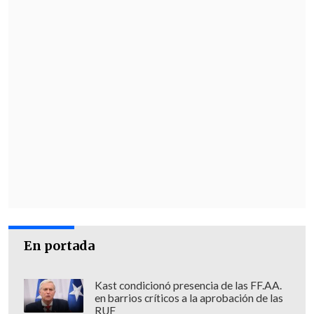
estar peleando. P
ero obviamente que lo
que está haciendo Francia es para tener
en cuenta
", aseveró.
El partido entre
Argentina y Cabo Verde
,
por un cupo a octavos del Mundial,
arrancará este viernes a las
18:00 horas
(22:00 GMT) en el Hard Rock Stadium
de Miami,
y lo podrás seguir en nuestras
plataformas.
En portada
Kast condicionó presencia de las FF.AA.
en barrios críticos a la aprobación de las
RUF