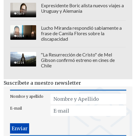
Expresidente Boric alista nuevos viajes a
Uruguay y Alemania
7669
Lucho Miranda respondió sabiamente a
frase de Camila Flores sobre la
6084
discapacidad
"La Resurrección de Cristo" de Mel
Gibson confirmó estreno en cines de
5214
Chile
Además, Alexis compartió un registro de
sus récords con La Roja, como máximo
Suscríbete a nuestro newsletter
goleador en clasificatorias, artillero
Nombre y apellido
histórico y jugador con más partidos sen
la selección; y máximo goleador chileno
E-mail
en la Champions League.