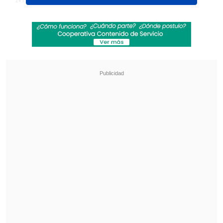
que pase. Juguemos con el corazón
",
publicó Alexis en sus historias de
Instagram, junto a un collage de fotos
con sus mejores momentos en la
selección nacional.
Revisa también
¿Qué partido será transmitido por TV abierta
en la fecha 18 de la Liga de Primera?
Coquimbo Unido quiere estirar su hegemonía
en el clásico ante La Serena