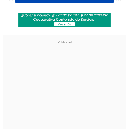
por un momento difícil, pero siempre
hay que estar positivo dándole
y
entrenando lo mejor posible para
enfrentar de la mejor manera la doble
fecha clasificatoria", dijo el futbolista de
Portland Timbers, de la MLS.
Revisa también
La UC quiere retomar el rumbo ante Cobresal
y sumar confianza antes de la visita a
Estudiantes
Matías Claro, presidente de Cruzados:
Soñamos con llegar a una final en la
Libertadores