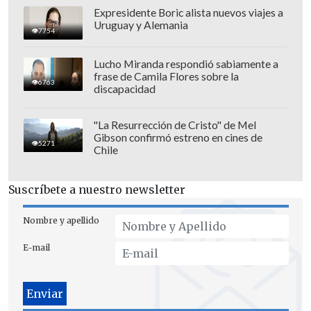
es nuestro trabajo y eso es lo que
Expresidente Boric alista nuevos viajes a
Uruguay y Alemania
estamos pensando"
, sentenció el
7754
capitán.
Lucho Miranda respondió sabiamente a
frase de Camila Flores sobre la
6763
discapacidad
"La Resurrección de Cristo" de Mel
Gibson confirmó estreno en cines de
5271
Chile
Suscríbete a nuestro newsletter
Nombre y apellido
E-mail
Finalmente, sobre la polémica jugada