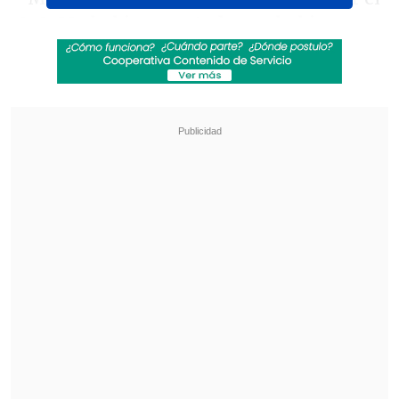
3-0
. Me hubiese gustado que hubiese
sido otro resultado, está clarísimo
",
comenzó declarando a
Mega
, para luego
reconocer la dificultad histórica de jugar
en Brasil.
Revisa también
Ignacia Holscher finalizó en el sexto lugar del
Mundial de Wakeboard en Italia
¿Cuándo y dónde ver la visita de la UC a
Estudiantes en la Copa Libertadores?
El jugador destacó los aspectos positivos
del encuentro, subrayando el esfuerzo de