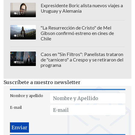
los últimos minutos como con Uruguay.
Expresidente Boric alista nuevos viajes a
Uruguay y Alemania
Ha merecido ganar otros. La estadística
6177
a veces no dice la verdad. Si hubiera
"La Resurrección de Cristo" de Mel
ganado estaría segundo.
Es un buen
Gibson confirmó estreno en cines de
3751
Chile
equipo, diría de los mejores. Está a la
altura de las mejores selecciones del
Caos en "Sin Filtros": Panelistas trataron
mundo. No sé ni estoy al tanto de lo que
de "carnicero" a Crespo y se retiraron del
3506
ocurre internamente".
programa
Suscríbete a nuestro newsletter
Nombre y apellido
E-mail