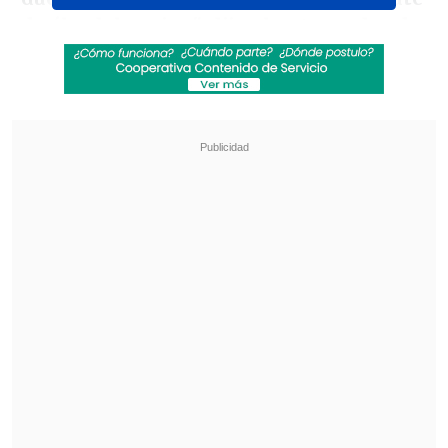
de él y del equipo", dijo el entrenador de
la Albiceleste
en conferencia de prensa
realizada en el Predio "Lionel Messi",
ubicado en la localidad bonaerense de
Ezeiza.
Revisa también
La programación de la fecha 19 de la Liga de
Ascenso
La programación de la fecha 18 de la Liga de
Primera
"El equipo está en un momento en el que
puede jugar de la misma manera con o