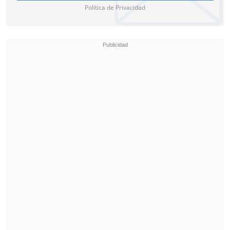
Política de Privacidad
"No tiene sentido pensar si somos la
mejor selección del mundo. Más allá de
ser la mejor o no, somos un equipo
competitivo que puede jugar de igual a
igual con cualquiera. Es un debate que no
me interesa. Es verdad que somos una
selección que compite y siempre
estaremos para ponerle las cosas
difíciles a nuestro rival", concluyó.