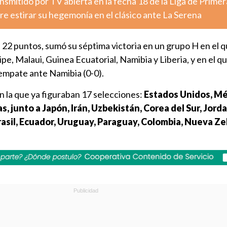
nsmitido por TV abierta en la fecha 18 de la Liga de Primer
e estirar su hegemonía en el clásico ante La Serena
 22 puntos, sumó su séptima victoria en un grupo H en el 
pe, Malaui, Guinea Ecuatorial, Namibia y Liberia, y en el q
 empate ante Namibia (0-0).
en la que ya figuraban 17 selecciones:
Estados Unidos, Mé
, junto a Japón, Irán, Uzbekistán, Corea del Sur, Jorda
rasil, Ecuador, Uruguay, Paraguay, Colombia, Nueva Ze