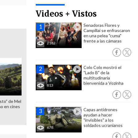
Videos + Vistos
Senadoras Flores y
Campillai se enfrascaron
en una pelea "cuma"
frente a las cámaras
2182
Colo Colo mostró el
"Lado B" de la
multitudinaria
bienvenida a Vozinha
813
sto" de Mel
o en cines
Capas antidrones
ayudan a hacer
"invisibles" a los
soldados ucranianos
678