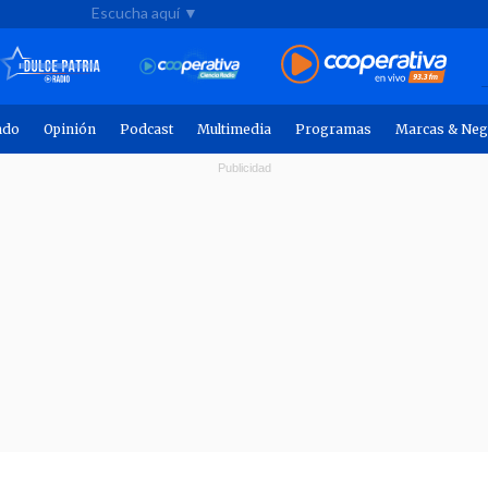
Escucha aquí ▼
ndo
Opinión
Podcast
Multimedia
Programas
Marcas & Neg