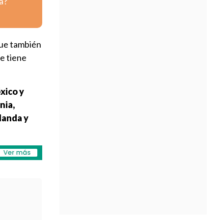
a?
que también
ue tiene
xico y
nia,
landa y