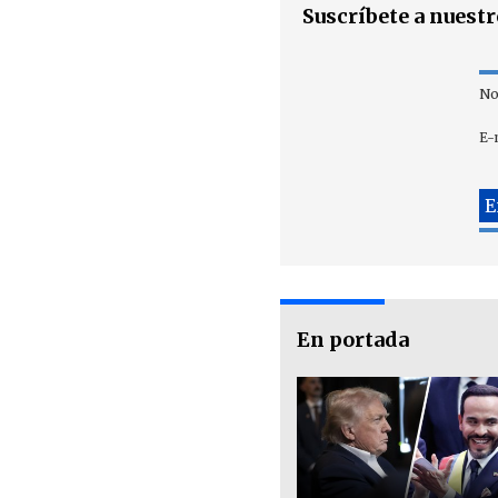
Suscríbete a nuest
No
E-
En portada