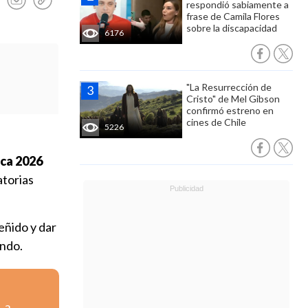
respondió sabiamente a
frase de Camila Flores
sobre la discapacidad
6176
"La Resurrección de
Cristo" de Mel Gibson
confirmó estreno en
cines de Chile
5226
ica 2026
atorias
eñido y dar
undo.