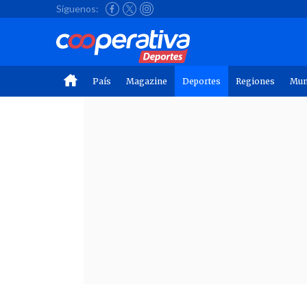
Síguenos:
País
Magazine
Deportes
Regiones
Mu