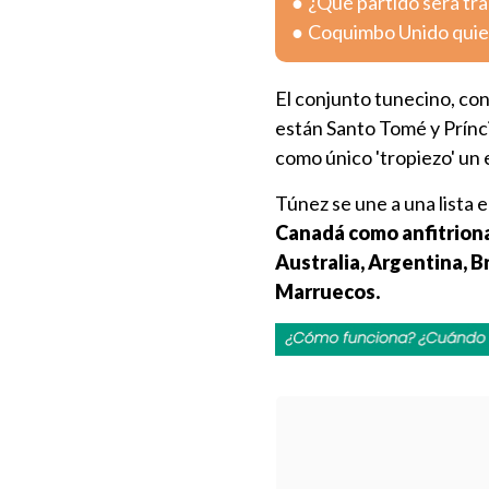
¿Qué partido será tra
Coquimbo Unido quier
El conjunto tunecino, con
están Santo Tomé y Prínci
como único 'tropiezo' un
Túnez se une a una lista 
Canadá como anfitrionas
Australia, Argentina, B
Marruecos.