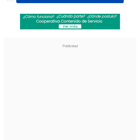
volea
para superar la resistencia de
Sergio Rochet y rescatar el punto ante
La Celeste en la duodécima fecha de las
Clasificatorias al Mundial 2026.
Revisa también
Agente clave para el fichaje de Vozinha: "Colo
Colo era lo que él quería, se alinearon los
planetas"
Sevilla de Gabriel Suazo cayó con Bayer
Leverkusen en su último examen para La Liga
Revisa los goles a continuación: