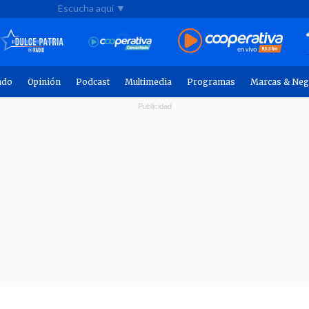
Escucha aquí ▼
ndo
Opinión
Podcast
Multimedia
Programas
Marcas & Neg