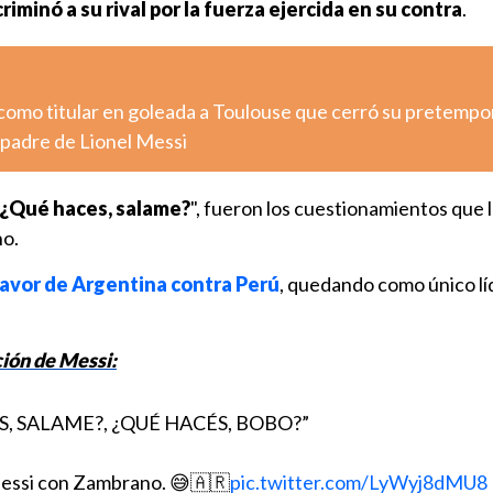
riminó a su rival por la fuerza ejercida en su contra
.
como titular en goleada a Toulouse que cerró su pretemp
 padre de Lionel Messi
"¿Qué haces, salame?
", fueron los cuestionamientos que l
o.
 favor de Argentina contra Perú
, quedando como único líd
ión de Messi:
S, SALAME?, ¿QUÉ HACÉS, BOBO?”
Messi con Zambrano. 😅🇦🇷
pic.twitter.com/LyWyj8dMU8