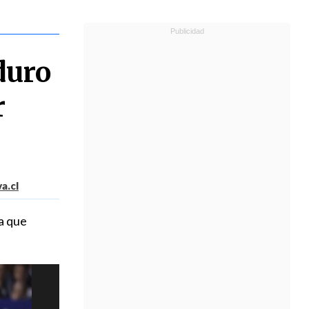
duro
r
a.cl
a que