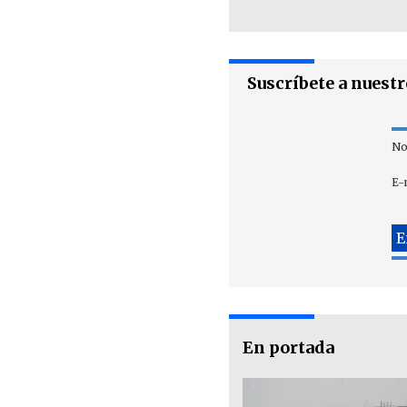
Suscríbete a nuest
No
E-
En portada