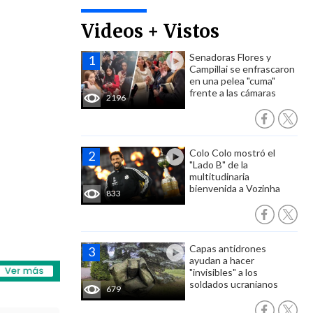
Videos + Vistos
Senadoras Flores y
Campillai se enfrascaron
en una pelea "cuma"
frente a las cámaras
2196
Colo Colo mostró el
"Lado B" de la
multitudinaria
bienvenida a Vozinha
833
Capas antidrones
ayudan a hacer
"invisibles" a los
soldados ucranianos
679