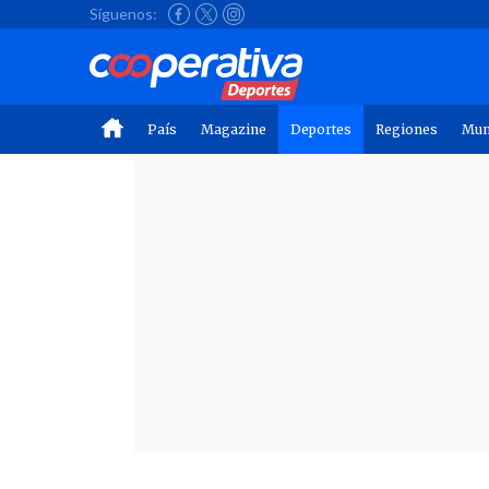
Síguenos:
País
Magazine
Deportes
Regiones
Mu