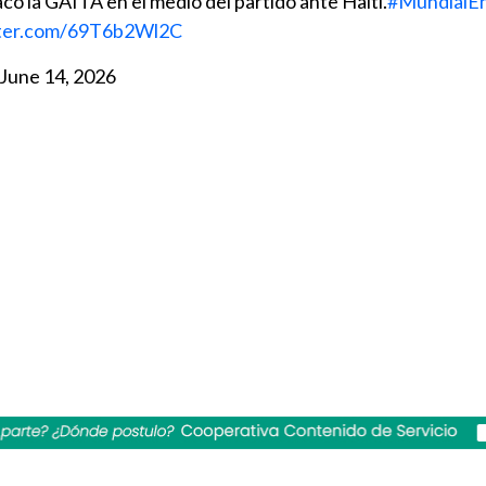
có la GAITA en el medio del partido ante Haití.
#Mundial
tter.com/69T6b2Wl2C
June 14, 2026