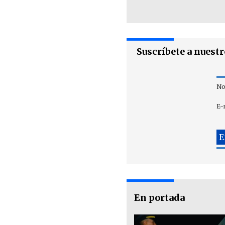
Suscríbete a nuest
No
E-
En portada