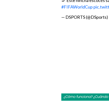
🚬 Este hincha escocés sa
#FIFAWorldCup
pic.twi
— DSPORTS (@DSports)