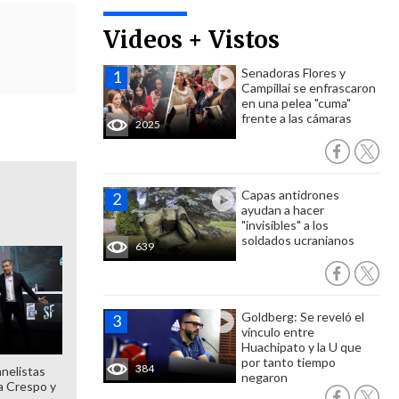
Videos + Vistos
Senadoras Flores y
Campillai se enfrascaron
en una pelea "cuma"
frente a las cámaras
2025
Capas antidrones
ayudan a hacer
"invisibles" a los
soldados ucranianos
639
Goldberg: Se reveló el
vínculo entre
Huachipato y la U que
por tanto tiempo
384
anelistas
negaron
 a Crespo y