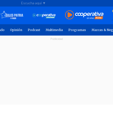
Escucha aquí ▼
ndo
Opinión
Podcast
Multimedia
Programas
Marcas & Neg