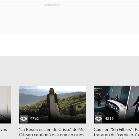
4762
4219
evos
"La Resurrección de Cristo" de Mel
Caos en "Sin Filtros": P
Gibson confirmó estreno en cines
trataron de "carnicero"