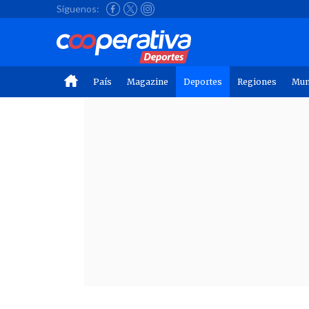
Síguenos:
País
Magazine
Deportes
Regiones
Mu