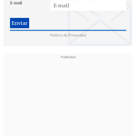
E-mail
Política de Privacidad
La presidenta del país anfitrión reafirmó el compromiso con la
tranquilidad de los asistentes al torneo global. (FOTO: EFE)
Reuniones de coordinación
Sheinbaum explicó que el Gobierno
federal mantiene reuniones de
coordinación con la jefa de Gobierno de
Ciudad de México y
posteriormente
hará lo mismo con las autoridades de
Nuevo León y Jalisco
, estados que
también albergarán encuentros