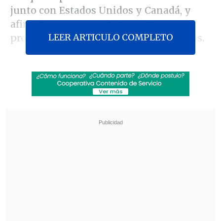
junto con Estados Unidos y Canadá, y
afirmó que ya se trabaja con la FIFA en
LEER ARTICULO COMPLETO
protocolos específicos para los partidos.
"Todas las garantías.
Y hay un equipo de
seguridad
,
un protocolo de seguridad
para el mundial
.
Ayer estuve con FIFA
",
declaró la mandataria durante su
conferencia de prensa matutina.
Revisa también
La UC quiere retomar el rumbo ante Cobresal
y sumar confianza antes de la visita a
Estudiantes
Matías Claro, presidente de Cruzados:
Soñamos con llegar a una final en la