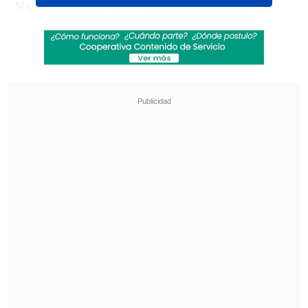
Nyland adivinó el lado al brasileño y
Noruega mantiene el 0 en su
arco.
#MundialEnDSPORTS
#FIFAWorldCup
pic.twitter.com/Zf2kCdXGR3
— DSPORTS (@DSports)
July 5, 2026