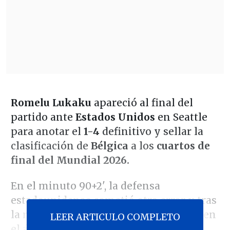
Romelu Lukaku
apareció al final del
partido ante
Estados Unidos
en Seattle
para anotar el
1-4
definitivo y sellar la
clasificación de
Bélgica
a los
cuartos de
final del Mundial 2026.
En el minuto 90+2', la defensa
estadounidense cometió otro error y tras
la recuperación belga, Lukaku recibió en
LEER ARTICULO COMPLETO
el área, giró y se perfiló para soltar un