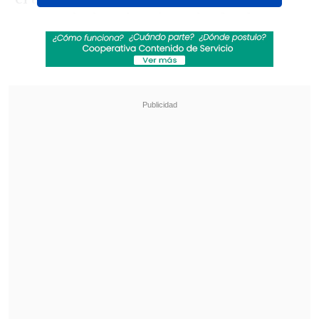
remate de derecha, ajustado al palo e
inatajable para el arquero
Matthew
Freese.
Revisa también
¿Qué partido será transmitido por TV abierta
en la fecha 18 de la Liga de Primera?
Coquimbo Unido quiere estirar su hegemonía
en el clásico ante La Serena
Revisa el gol de Lukaku para Bélgica
ante Estados Unidos: