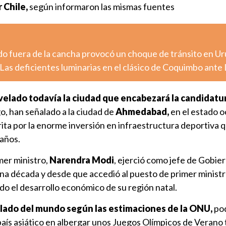
 Chile,
según informaron las mismas fuentes
o fuera de la cancha provocó un choque de tránsito en U
Las deficientes luminarias en el clásico de Coquimbo ante
revelado todavía la ciudad que encabezará la candidatu
o, han señalado a la ciudad de
Ahmedabad,
en el estado o
ita por la enorme inversión en infraestructura deportiva 
 años.
mer ministro,
Narendra Modi
, ejerció como jefe de Gobie
na década y desde que accedió al puesto de primer ministr
do el desarrollo económico de su región natal.
oblado del mundo según las estimaciones de la ONU,
pod
país asiático en albergar unos Juegos Olímpicos de Verano