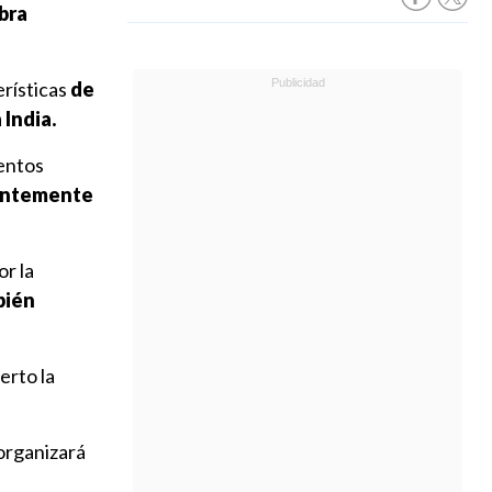
ebra
erísticas
de
 India.
ventos
ientemente
r la
bién
erto la
 organizará