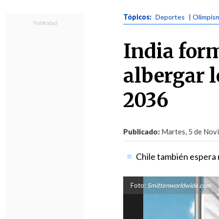
Tópicos:
Deportes
| Olimpis
India for
albergar 
2036
Publicado:
Martes, 5 de Novi
Chile también espera r
Foto:
Smittenworldwide.com