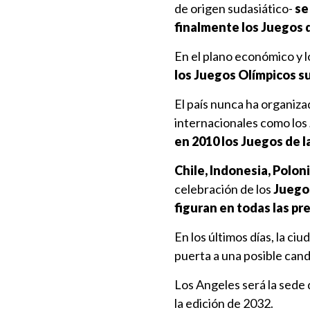
de origen sudasiático-
se
finalmente los Juegos 
En el plano económico y l
los Juegos Olímpicos su
El país nunca ha organiza
internacionales como los
en 2010 los Juegos de l
Chile, Indonesia, Polon
celebración de los
Juegos
figuran en todas las pr
En los últimos días, la ci
puerta a una posible cand
Los Angeles será la sede 
la edición de 2032.