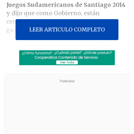
Juegos Sudamericanos de Santiago 2014
y dijo que como Gobierno, están
centrados en justificar cada peso
LEER ARTICULO COMPLETO
gastado.
El organismo contralor
detectó la
carencia de documentos en la rendición
de más de 2.700 millones de pesos
(se
gastaron en la organización del evento
polideportivo casi 5.500 millones) e
inició un sumario que pretende aclarar
la falta de la documentación presentada
en aquel momento por personeros del
gobierno de Sebastián Piñera.
Revisa también