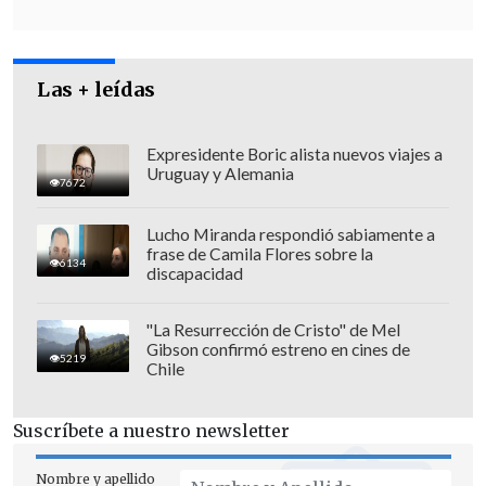
investigación que realizará la
Contraloría", dijo la jefa de la cartera.
Las + leídas
Riffo comentó que "este informe en
particular señala que hay falta de
documentación, o que
los documentos
Expresidente Boric alista nuevos viajes a
Uruguay y Alemania
presentados son insuficientes para
7672
validar algunas de las rendiciones que
Lucho Miranda respondió sabiamente a
fueron visadas por el IND; por lo que se
frase de Camila Flores sobre la
6134
discapacidad
cuestiona procesos administrativos del
IND
y en ese sentido nos sirve para ver
"La Resurrección de Cristo" de Mel
que se podría mejorar".
Gibson confirmó estreno en cines de
5219
Chile
Suscríbete a nuestro newsletter
Nombre y apellido