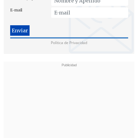
E-mail
Política de Privacidad
"Acá lo importante es señalar que
la
Contraloría da un plazo de 60 días para
que el IND, cosa que ya se hizo, le solicite
a la Corporación Santiago 2014 la
documentación para reingresarla a la
Contraloría, y a la vez estamos haciendo
una auditoría interna.
Además, habrá un
sumario a los procedimientos de los
rendimientos de los proyectos